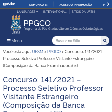
COMUNICA BR
ACESSO À INFORMAÇÃO
PARTI
Casa Civil
LANGUAGES
INTERNATIONAL
SÍTIOS DA UFSM
IR
PARA
PPGCO
Ministério da Justiça e Segurança Pública
O
Programa de Pós-Graduação em Ciências Odontológicas
CONTEÚDO
Ministério da Defesa
Buscar no no Sítio
Busca
Busca:
Menu Principal do Sítio
Menu
Busc
Ministério das Relações Exteriores
Você está aqui:
UFSM
>
PPGCO
>
Concurso: 141/2021 –
Processo Seletivo Professor Visitante Estrangeiro
Ministério da Economia
(Composição da Banca Examinadora) ￼
Concurso: 141/2021 –
Ministério da Infraestrutura
Início do conteúdo
Processo Seletivo Professor
Ministério da Agricultura, Pecuária e Abastecimento
Visitante Estrangeiro
(Composição da Banca
Ministério da Educação