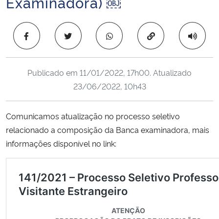
Examinadora) ￼
Ministério da Cidadania
Copiar para área 
Ministério da Saúde
Ministério de Minas e Energia
Publicado em
11/01/2022, 17h00
. Atualizado
23/06/2022, 10h43
Ministério da Ciência, Tecnologia, Inovações e Comunicações
Ministério do Meio Ambiente
Comunicamos atualização no processo seletivo
relacionado a composição da Banca examinadora, mais
Ministério do Turismo
informações disponível no link:
Ministério do Desenvolvimento Regional
Controladoria-Geral da União
Ministério da Mulher, da Família e dos Direitos Humanos