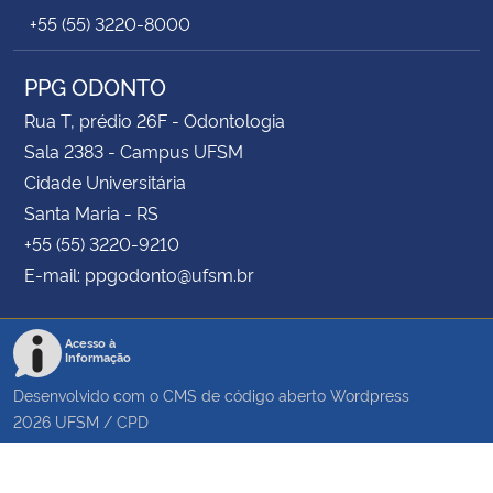
+55 (55) 3220-8000
PPG ODONTO
Rua T, prédio 26F - Odontologia
Sala 2383 - Campus UFSM
Cidade Universitária
Santa Maria - RS
+55 (55) 3220-9210
E-mail: ppgodonto@ufsm.br
Acesso à
Informação
Desenvolvido com o CMS de código aberto
Wordpress
2026
UFSM
/
CPD