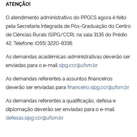
ATENÇÃO!
Ministério da Cidadania
O atendimento administrativo do PPGCS agora é feito
Ministério da Saúde
pela Secretaria Integrada de Pós-Graduação do Centro
de Ciências Rurais (SIPG/CCR), na sala 3135 do Prédio
Ministério de Minas e Energia
42. Telefone: (055) 3220-8336
Ministério da Ciência, Tecnologia, Inovações e Comunicações
As demandas acadêmicas-administrativas deverão ser
enviadas para o e-mail
sipg.ccr@ufsm.br
Ministério do Meio Ambiente
As demandas referentes a assuntos financeiros
deverão ser enviadas para
financeiro.sipg.ccr@ufsm.br
Ministério do Turismo
As demandas referentes a qualificação, defesa e
Ministério do Desenvolvimento Regional
diplomação deverão ser enviadas para o e-mail
defesas.sipg.ccr@ufsm.br
Controladoria-Geral da União
Ministério da Mulher, da Família e dos Direitos Humanos