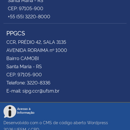
CEP: 97105-900
+55 (55) 3220-8000
PPGCS
CCR, PRÉDIO 42, SALA 3135
AVENIDA RORAIMA nº 1000
Bairro CAMOBI
Santa Maria - RS
CEP: 97105-900
Telefone: 3220-8336
E-mail: sipg.ccr@ufsm.br
Acesso à
Informação
Desenvolvido com o CMS de código aberto
Wordpress
2026
UFSM
/
CPD