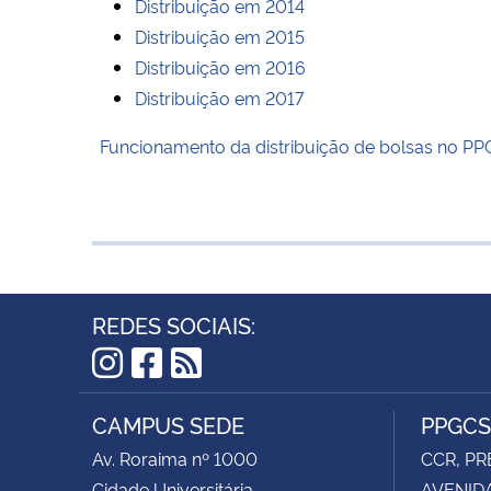
Distribuição em 2014
Distribuição em 2015
Distribuição em 2016
Distribuição em 2017
Funcionamento da distribuição de bolsas no PP
REDES SOCIAIS:
Instagram
Facebook
RSS
CAMPUS SEDE
PPGCS
Av. Roraima nº 1000
CCR, PR
Cidade Universitária
AVENIDA