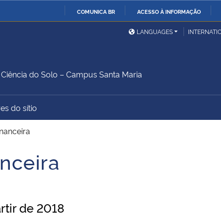
COMUNICA BR
ACESSO À INFORMAÇÃO
Ministério da Defesa
Ministério das Relações
Mini
IR
LANGUAGES
INTERNATI
Exteriores
PARA
O
Ministério da Cidadania
Ministério da Saúde
Mini
CONTEÚDO
iência do Solo – Campus Santa Maria
es do sítio
Ministério do
Controladoria-Geral da
Mini
Desenvolvimento Regional
União
Famí
inanceira
Hum
nceira
Advocacia-Geral da União
Banco Central do Brasil
Plan
rtir de 2018