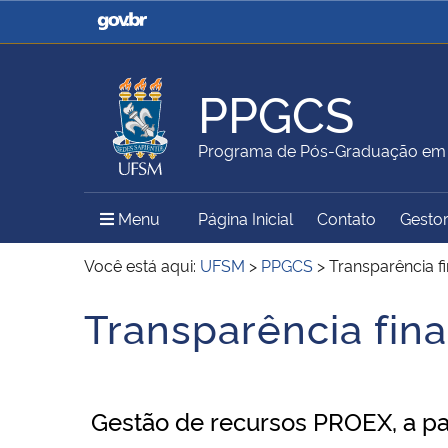
Casa Civil
Ministério da Justiça e
Segurança Pública
PPGCS
Ministério da Agricultura,
Ministério da Educação
Programa de Pós-Graduação em C
Pecuária e Abastecimento
Menu Principal do Sítio
Menu
Página Inicial
Contato
Gestor
Ministério do Meio Ambiente
Ministério do Turismo
Você está aqui:
UFSM
>
PPGCS
>
Transparência f
Transparência fina
Início do conteúdo
Secretaria de Governo
Gabinete de Segurança
Institucional
Gestão de recursos PROEX, a pa