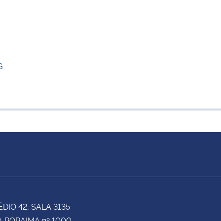
G
ÉDIO 42, SALA 3135
 RORAIMA nº 1000