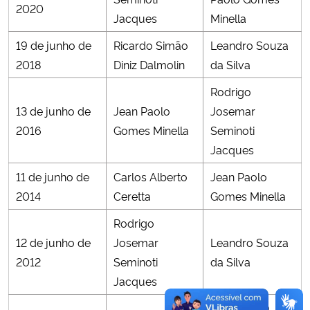
2020
Jacques
Minella
Secretaria-Geral
19 de junho de
Ricardo Simão
Leandro Souza
2018
Diniz Dalmolin
da Silva
Secretaria de Governo
Rodrigo
Gabinete de Segurança Institucional
13 de junho de
Jean Paolo
Josemar
2016
Gomes Minella
Seminoti
Advocacia-Geral da União
Jacques
11 de junho de
Carlos Alberto
Jean Paolo
Banco Central do Brasil
2014
Ceretta
Gomes Minella
Planalto
Rodrigo
12 de junho de
Josemar
Leandro Souza
2012
Seminoti
da Silva
Jacques
Ricardo S.D.