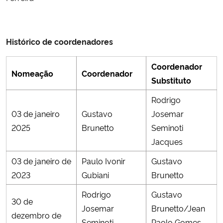
Ministério da Cidadania
Ministério da Saúde
Histórico de coordenadores
Ministério de Minas e Energia
Coordenador
Nomeação
Coordenador
Substituto
Ministério da Ciência, Tecnologia, Inovações e Comunicações
Rodrigo
03 de janeiro
Gustavo
Josemar
Ministério do Meio Ambiente
2025
Brunetto
Seminoti
Jacques
Ministério do Turismo
03 de janeiro de
Paulo Ivonir
Gustavo
Ministério do Desenvolvimento Regional
2023
Gubiani
Brunetto
Rodrigo
Gustavo
Controladoria-Geral da União
30 de
Josemar
Brunetto/Jean
dezembro de
Ministério da Mulher, da Família e dos Direitos Humanos
Seminoti
Paolo Gomes