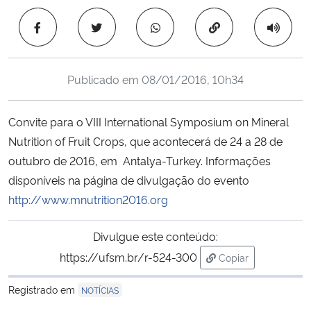
Ministério da Cidadania
Copiar para área 
Ministério da Saúde
Publicado em
08/01/2016, 10h34
Ministério de Minas e Energia
Convite para o VIII International Symposium on Mineral
Ministério da Ciência, Tecnologia, Inovações e Comunicações
Nutrition of Fruit Crops, que acontecerá de 24 a 28 de
outubro de 2016, em Antalya-Turkey. Informações
Ministério do Meio Ambiente
disponíveis na página de divulgação do evento
Ministério do Turismo
http://www.mnutrition2016.org
Ministério do Desenvolvimento Regional
Divulgue este conteúdo:
https://ufsm.br/r-524-300
Copiar
Controladoria-Geral da União
para área de trans
Registrado em
NOTÍCIAS
Ministério da Mulher, da Família e dos Direitos Humanos