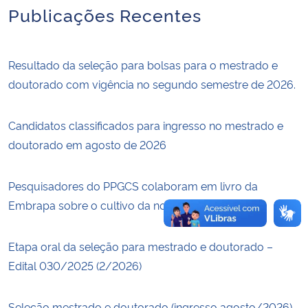
Publicações Recentes
Secretaria-Geral
Resultado da seleção para bolsas para o mestrado e
Secretaria de Governo
doutorado com vigência no segundo semestre de 2026.
Gabinete de Segurança Institucional
Candidatos classificados para ingresso no mestrado e
Advocacia-Geral da União
doutorado em agosto de 2026
Banco Central do Brasil
Pesquisadores do PPGCS colaboram em livro da
Embrapa sobre o cultivo da nogueira-pecã
Planalto
Etapa oral da seleção para mestrado e doutorado –
Edital 030/2025 (2/2026)
Seleção mestrado e doutorado (ingresso agosto/2026)