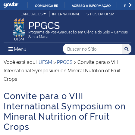
COMUNICA BR
ACESSO À INFORMAÇÃO
PARTI
Casa Civil
LANGUAGES
INTERNATIONAL
SÍTIOS DA UFSM
IR
PPGCS
PARA
Ministério da Justiça e Segurança Pública
O
Programa de Pós-Graduação em Ciência do Solo – Campus
Santa Maria
CONTEÚDO
Ministério da Defesa
Buscar no no Sítio
Busca
Busca:
Menu Principal do Sítio
Menu
Busc
Ministério das Relações Exteriores
Você está aqui:
UFSM
>
PPGCS
>
Convite para o VIII
International Symposium on Mineral Nutrition of Fruit
Ministério da Economia
Crops
Convite para o VIII
Ministério da Infraestrutura
Início do conteúdo
International Symposium on
Ministério da Agricultura, Pecuária e Abastecimento
Mineral Nutrition of Fruit
Crops
Ministério da Educação