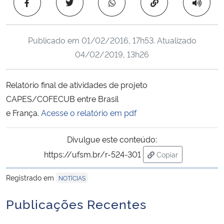
Copiar para área 
Ministério da Cidadania
Ministério da Saúde
Publicado em
01/02/2016, 17h53
. Atualizado
04/02/2019, 13h26
Ministério de Minas e Energia
Relatório final de atividades de projeto
Ministério da Ciência, Tecnologia, Inovações e Comunicações
CAPES/COFECUB entre Brasil
e França.
Acesse o relatório em pdf
Ministério do Meio Ambiente
Divulgue este conteúdo:
Ministério do Turismo
https://ufsm.br/r-524-301
Copiar
para área de trans
Ministério do Desenvolvimento Regional
Registrado em
NOTÍCIAS
Controladoria-Geral da União
Publicações Recentes
Ministério da Mulher, da Família e dos Direitos Humanos