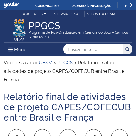
COMUNICA BR
ACESSO À INFORMAÇÃO
PARTI
Casa Civil
LANGUAGES
INTERNATIONAL
SÍTIOS DA UFSM
IR
PPGCS
PARA
Ministério da Justiça e Segurança Pública
O
Programa de Pós-Graduação em Ciência do Solo – Campus
Santa Maria
CONTEÚDO
Ministério da Defesa
Buscar no no Sítio
Busca
Busca:
Menu Principal do Sítio
Menu
Busc
Ministério das Relações Exteriores
Você está aqui:
UFSM
>
PPGCS
>
Relatório final de
atividades de projeto CAPES/COFECUB entre Brasil e
Ministério da Economia
França
Relatório final de atividades
Ministério da Infraestrutura
Início do conteúdo
de projeto CAPES/COFECUB
Ministério da Agricultura, Pecuária e Abastecimento
entre Brasil e França
Ministério da Educação