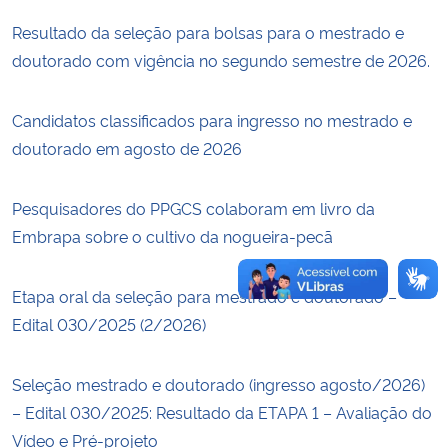
Resultado da seleção para bolsas para o mestrado e
Secretaria-Geral
doutorado com vigência no segundo semestre de 2026.
Secretaria de Governo
Candidatos classificados para ingresso no mestrado e
doutorado em agosto de 2026
Gabinete de Segurança Institucional
Advocacia-Geral da União
Pesquisadores do PPGCS colaboram em livro da
Embrapa sobre o cultivo da nogueira-pecã
Banco Central do Brasil
Etapa oral da seleção para mestrado e doutorado –
Planalto
Edital 030/2025 (2/2026)
Seleção mestrado e doutorado (ingresso agosto/2026)
– Edital 030/2025: Resultado da ETAPA 1 – Avaliação do
Vídeo e Pré-projeto