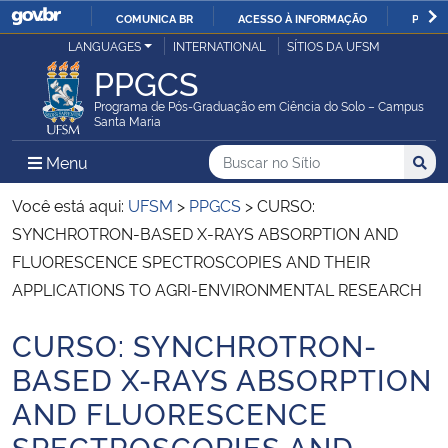
COMUNICA BR
ACESSO À INFORMAÇÃO
PARTI
Casa Civil
LANGUAGES
INTERNATIONAL
SÍTIOS DA UFSM
IR
PPGCS
PARA
Ministério da Justiça e Segurança Pública
O
Programa de Pós-Graduação em Ciência do Solo – Campus
Santa Maria
CONTEÚDO
Ministério da Defesa
Buscar no no Sítio
Busca
Busca:
Menu Principal do Sítio
Menu
Busc
Ministério das Relações Exteriores
Você está aqui:
UFSM
>
PPGCS
>
CURSO:
SYNCHROTRON-BASED X-RAYS ABSORPTION AND
Ministério da Economia
FLUORESCENCE SPECTROSCOPIES AND THEIR
APPLICATIONS TO AGRI-ENVIRONMENTAL RESEARCH
Ministério da Infraestrutura
CURSO: SYNCHROTRON-
Início do conteúdo
Ministério da Agricultura, Pecuária e Abastecimento
BASED X-RAYS ABSORPTION
AND FLUORESCENCE
Ministério da Educação
SPECTROSCOPIES AND