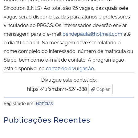
Sincotron (LNLS). Ao total são 25 vagas, das quais sete
Secretaria-Geral
vagas serão disponibilizadas para alunos e professores
vinculados ao PPGCS.
Os interessados deverão enviar
Secretaria de Governo
mensagem para o e-mail
behdepaula@hotmail.com
até
o dia 19 de abril. Na mensagem deve ser relatado o
Gabinete de Segurança Institucional
nome completo do interessado, número de matrícula ou
Siape, bem como e-mail de contato. A programação
Advocacia-Geral da União
está disponível no
cartaz de divulgação
.
Divulgue este conteúdo:
Banco Central do Brasil
https://ufsm.br/r-524-388
Copiar
para área de trans
Planalto
Registrado em
NOTÍCIAS
Publicações Recentes