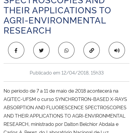
Ministério da Cidadania
THEIR APPLICATIONS TO
AGRI-ENVIRONMENTAL
Ministério da Saúde
RESEARCH
Ministério de Minas e Energia
Copiar para área 
Ministério da Ciência, Tecnologia, Inovações e Comunicações
Ministério do Meio Ambiente
Publicado em
12/04/2018, 15h33
Ministério do Turismo
No período de 7 a 11 de maio de 2018 acontecerá na
AGITEC-UFSM o curso SYNCHROTRON-BASED X-RAYS
Ministério do Desenvolvimento Regional
ABSORPTION AND FLUORESCENCE SPECTROSCOPIES
AND THEIR APPLICATIONS TO AGRI-ENVIRONMENTAL
Controladoria-Geral da União
RESEARCH, ministrado por Dalton Belchior Abdala e
Ministério da Mulher, da Família e dos Direitos Humanos
Carlos A. Perez, do Laboratório Nacional de Luz