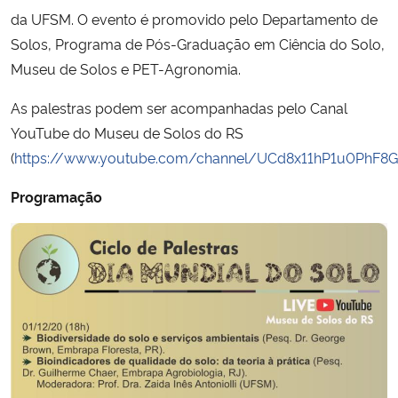
da UFSM. O evento é promovido pelo Departamento de
Secretaria-Geral
Solos, Programa de Pós-Graduação em Ciência do Solo,
Museu de Solos e PET-Agronomia.
Secretaria de Governo
As palestras podem ser acompanhadas pelo Canal
YouTube do Museu de Solos do RS
Gabinete de Segurança Institucional
(
https://www.youtube.com/channel/UCd8x11hP1u0PhF8
Advocacia-Geral da União
Programação
Banco Central do Brasil
Planalto