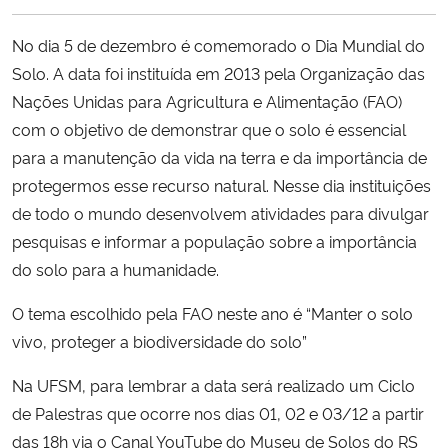
Ministério da Cidadania
No dia 5 de dezembro é comemorado o Dia Mundial do
Ministério da Saúde
Solo. A data foi instituída em 2013 pela Organização das
Nações Unidas para Agricultura e Alimentação (FAO)
Ministério de Minas e Energia
com o objetivo de demonstrar que o solo é essencial
para a manutenção da vida na terra e da importância de
Ministério da Ciência, Tecnologia, Inovações e Comunicações
protegermos esse recurso natural. Nesse dia instituições
de todo o mundo desenvolvem atividades para divulgar
Ministério do Meio Ambiente
pesquisas e informar a população sobre a importância
do solo para a humanidade.
Ministério do Turismo
O tema escolhido pela FAO neste ano é “Manter o solo
Ministério do Desenvolvimento Regional
vivo, proteger a biodiversidade do solo”
Na UFSM, para lembrar a data será realizado um Ciclo
Controladoria-Geral da União
de Palestras que ocorre nos dias 01, 02 e 03/12 a partir
das 18h via o Canal YouTube do Museu de Solos do RS
Ministério da Mulher, da Família e dos Direitos Humanos