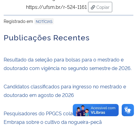
https://ufsm.br/r-524-1161
Copiar
para área de trans
Secretaria-Geral
Registrado em
NOTÍCIAS
Secretaria de Governo
Publicações Recentes
Gabinete de Segurança Institucional
Resultado da seleção para bolsas para o mestrado e
Advocacia-Geral da União
doutorado com vigência no segundo semestre de 2026.
Banco Central do Brasil
Candidatos classificados para ingresso no mestrado e
doutorado em agosto de 2026
Planalto
Pesquisadores do PPGCS colaboram em livro da
Embrapa sobre o cultivo da nogueira-pecã