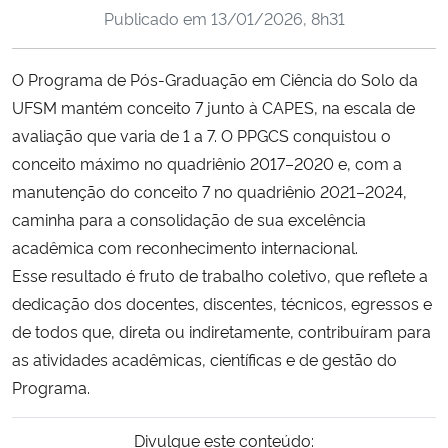
Publicado em
13/01/2026, 8h31
Ministério da Cidadania
Ministério da Saúde
O Programa de Pós-Graduação em Ciência do Solo da
UFSM mantém conceito 7 junto à CAPES, na escala de
Ministério de Minas e Energia
avaliação que varia de 1 a 7. O PPGCS conquistou o
conceito máximo no quadriênio 2017–2020 e, com a
Ministério da Ciência, Tecnologia, Inovações e Comunicações
manutenção do conceito 7 no quadriênio 2021–2024,
caminha para a consolidação de sua excelência
Ministério do Meio Ambiente
acadêmica com reconhecimento internacional.
Esse resultado é fruto de trabalho coletivo, que reflete a
Ministério do Turismo
dedicação dos docentes, discentes, técnicos, egressos e
de todos que, direta ou indiretamente, contribuíram para
Ministério do Desenvolvimento Regional
as atividades acadêmicas, científicas e de gestão do
Programa.
Controladoria-Geral da União
Divulgue este conteúdo:
Ministério da Mulher, da Família e dos Direitos Humanos