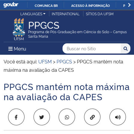
COMUNICA BR
ACESSO À INFORMAÇÃO
PARTI
Casa Civil
LANGUAGES
INTERNATIONAL
SÍTIOS DA UFSM
IR
PPGCS
PARA
Ministério da Justiça e Segurança Pública
O
Programa de Pós-Graduação em Ciência do Solo – Campus
Santa Maria
CONTEÚDO
Ministério da Defesa
Buscar no no Sítio
Busca
Busca:
Menu Principal do Sítio
Menu
Busc
Ministério das Relações Exteriores
Você está aqui:
UFSM
>
PPGCS
>
PPGCS mantém nota
máxima na avaliação da CAPES
Ministério da Economia
PPGCS mantém nota máxima
Início do conteúdo
Ministério da Infraestrutura
na avaliação da CAPES
Ministério da Agricultura, Pecuária e Abastecimento
Copiar para área 
Ministério da Educação