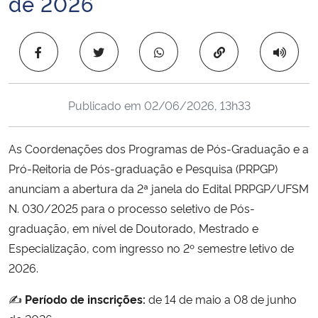
de 2026
Ministério da Cidadania
Copiar para área 
Ministério da Saúde
Ministério de Minas e Energia
Publicado em
02/06/2026, 13h33
Ministério da Ciência, Tecnologia, Inovações e Comunicações
As Coordenações dos Programas de Pós-Graduação e a
Ministério do Meio Ambiente
Pró-Reitoria de Pós-graduação e Pesquisa (PRPGP)
anunciam a abertura da 2ª janela do Edital PRPGP/UFSM
Ministério do Turismo
N. 030/2025 para o processo seletivo de Pós-
graduação, em nível de Doutorado, Mestrado e
Ministério do Desenvolvimento Regional
Especialização, com ingresso no 2º semestre letivo de
2026.
Controladoria-Geral da União
✍️
Período de inscrições:
de 14 de maio a 08 de junho
Ministério da Mulher, da Família e dos Direitos Humanos