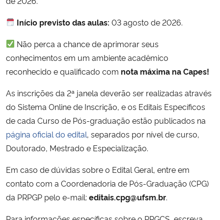
de 2026.
Início previsto das aulas:
03 agosto de 2026.
Secretaria-Geral
Não perca a chance de aprimorar seus
Secretaria de Governo
conhecimentos em um ambiente acadêmico
reconhecido e qualificado com
nota máxima na Capes!
Gabinete de Segurança Institucional
As inscrições da 2ª janela deverão ser realizadas através
Advocacia-Geral da União
do Sistema Online de Inscrição, e os Editais Específicos
de cada Curso de Pós-graduação estão publicados na
Banco Central do Brasil
página oficial do edital
, separados por nível de curso,
Doutorado, Mestrado e Especialização.
Planalto
Em caso de dúvidas sobre o Edital Geral, entre em
contato com a Coordenadoria de Pós-Graduação (CPG)
da PRPGP pelo e-mail:
editais.cpg@ufsm.br
.
Para informações específicas sobre o PPGCS, escreva