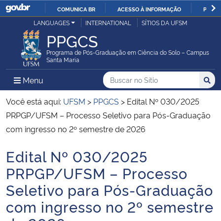
COMUNICA BR
ACESSO À INFORMAÇÃO
PARTI
Casa Civil
LANGUAGES
INTERNATIONAL
SÍTIOS DA UFSM
IR
PPGCS
PARA
Ministério da Justiça e Segurança Pública
O
Programa de Pós-Graduação em Ciência do Solo – Campus
Santa Maria
CONTEÚDO
Ministério da Defesa
Buscar no no Sítio
Busca
Busca:
Menu Principal do Sítio
Menu
Busc
Ministério das Relações Exteriores
Você está aqui:
UFSM
>
PPGCS
>
Edital Nº 030/2025
PRPGP/UFSM – Processo Seletivo para Pós-Graduação
Ministério da Economia
com ingresso no 2º semestre de 2026
Edital Nº 030/2025
Ministério da Infraestrutura
Início do conteúdo
PRPGP/UFSM – Processo
Ministério da Agricultura, Pecuária e Abastecimento
Seletivo para Pós-Graduação
com ingresso no 2º semestre
Ministério da Educação