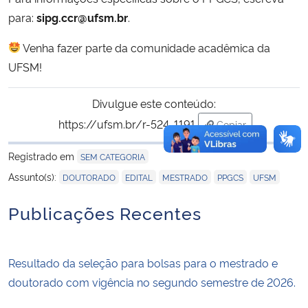
para:
sipg.ccr@ufsm.br
.
Venha fazer parte da comunidade acadêmica da
UFSM!
Divulgue este conteúdo:
https://ufsm.br/r-524-1191
Copiar
para área de trans
Registrado em
SEM CATEGORIA
,
,
,
,
Assunto(s):
DOUTORADO
EDITAL
MESTRADO
PPGCS
UFSM
Publicações Recentes
Resultado da seleção para bolsas para o mestrado e
doutorado com vigência no segundo semestre de 2026.