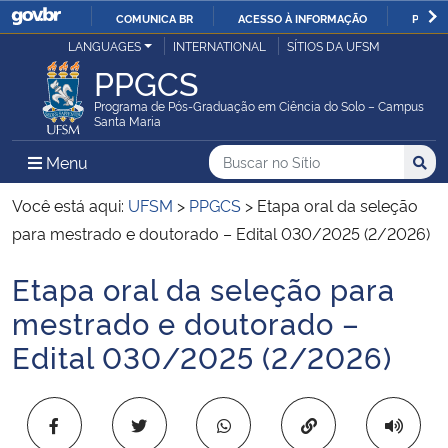
COMUNICA BR
ACESSO À INFORMAÇÃO
PARTI
Casa Civil
LANGUAGES
INTERNATIONAL
SÍTIOS DA UFSM
IR
PPGCS
PARA
Ministério da Justiça e Segurança Pública
O
Programa de Pós-Graduação em Ciência do Solo – Campus
Santa Maria
CONTEÚDO
Ministério da Defesa
Buscar no no Sítio
Busca
Busca:
Menu Principal do Sítio
Menu
Busc
Ministério das Relações Exteriores
Você está aqui:
UFSM
>
PPGCS
>
Etapa oral da seleção
para mestrado e doutorado – Edital 030/2025 (2/2026)
Ministério da Economia
Etapa oral da seleção para
Início do conteúdo
Ministério da Infraestrutura
mestrado e doutorado –
Edital 030/2025 (2/2026)
Ministério da Agricultura, Pecuária e Abastecimento
Ministério da Educação
Copiar para área 