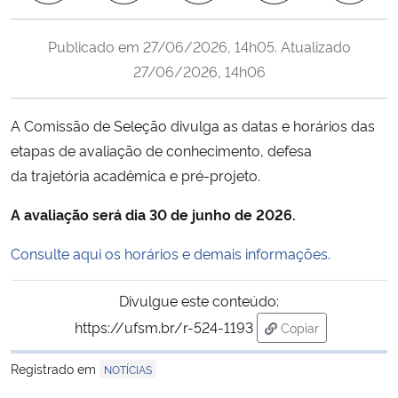
Ministério da Cidadania
Publicado em
27/06/2026, 14h05
. Atualizado
Ministério da Saúde
27/06/2026, 14h06
Ministério de Minas e Energia
A Comissão de Seleção divulga as datas e horários das
etapas de avaliação de conhecimento, defesa
Ministério da Ciência, Tecnologia, Inovações e Comunicações
da trajetória acadêmica e pré-projeto.
Ministério do Meio Ambiente
A avaliação será dia 30 de junho de 2026.
Ministério do Turismo
Consulte aqui os horários e demais informações.
Ministério do Desenvolvimento Regional
Divulgue este conteúdo:
https://ufsm.br/r-524-1193
Copiar
Controladoria-Geral da União
para área de trans
Registrado em
NOTÍCIAS
Ministério da Mulher, da Família e dos Direitos Humanos