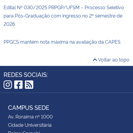
Edital Nº 030/2025 PRPGP/UFSM – Processo Seletivo
para Pós-Graduação com ingresso no 2º semestre de
2026
PPGCS mantém nota máxima na avaliação da CAPES
Voltar ao topo
REDES SOCIAIS:
Instagram
Facebook
RSS
CAMPUS SEDE
Av. Roraima nº 1000
Cidade Universitária
Bairro Camobi