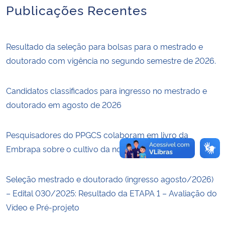
Publicações Recentes
Secretaria-Geral
Resultado da seleção para bolsas para o mestrado e
Secretaria de Governo
doutorado com vigência no segundo semestre de 2026.
Gabinete de Segurança Institucional
Candidatos classificados para ingresso no mestrado e
Advocacia-Geral da União
doutorado em agosto de 2026
Banco Central do Brasil
Pesquisadores do PPGCS colaboram em livro da
Embrapa sobre o cultivo da nogueira-pecã
Planalto
Seleção mestrado e doutorado (ingresso agosto/2026)
– Edital 030/2025: Resultado da ETAPA 1 – Avaliação do
Vídeo e Pré-projeto