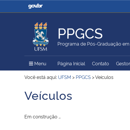
Casa Civil
Ministério da Justiça e
Segurança Pública
PPGCS
Ministério da Agricultura,
Ministério da Educação
Programa de Pós-Graduação em C
Pecuária e Abastecimento
Menu Principal do Sítio
Menu
Página Inicial
Contato
Gestor
Ministério do Meio Ambiente
Ministério do Turismo
Você está aqui:
UFSM
>
PPGCS
>
Veículos
Veículos
Início do conteúdo
Secretaria de Governo
Gabinete de Segurança
Institucional
Em construção …