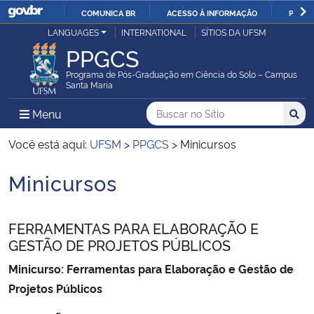
COMUNICA BR
ACESSO À INFORMAÇÃO
PARTI
Casa Civil
LANGUAGES
INTERNATIONAL
SÍTIOS DA UFSM
IR
PPGCS
PARA
Ministério da Justiça e Segurança Pública
O
Programa de Pós-Graduação em Ciência do Solo – Campus
Santa Maria
CONTEÚDO
Ministério da Defesa
Buscar no no Sítio
Busca
Busca:
Menu Principal do Sítio
Menu
Busc
Ministério das Relações Exteriores
Você está aqui:
UFSM
>
PPGCS
>
Minicursos
Minicursos
Ministério da Economia
Início do conteúdo
Ministério da Infraestrutura
FERRAMENTAS PARA ELABORAÇÃO E
GESTÃO DE PROJETOS PÚBLICOS
Ministério da Agricultura, Pecuária e Abastecimento
Minicurso: Ferramentas para Elaboração e Gestão de
Projetos Públicos
Ministério da Educação