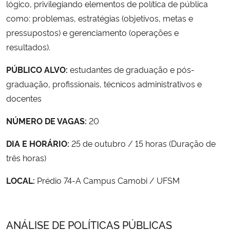
lógico, privilegiando elementos de política de pública
como: problemas, estratégias (objetivos, metas e
Secretaria-Geral
pressupostos) e gerenciamento (operações e
resultados).
Secretaria de Governo
PÚBLICO ALVO:
estudantes de graduação e pós-
Gabinete de Segurança Institucional
graduação, profissionais, técnicos administrativos e
docentes
Advocacia-Geral da União
NÚMERO DE VAGAS:
20
Banco Central do Brasil
DIA E HORÁRIO:
25 de outubro / 15 horas (Duração de
três horas)
Planalto
LOCAL:
Prédio 74-A Campus Camobi / UFSM
ANÁLISE DE POLÍTICAS PÚBLICAS