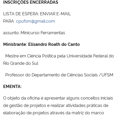
INSCRIÇÕES ENCERRADAS
Ministério da Cidadania
LISTA DE ESPERA: ENVIAR E-MAIL
Ministério da Saúde
PARA
cpufsm@gmail.com
assunto: Minicurso Ferramentas
Ministério de Minas e Energia
Ministrante: Elisandro Roath do Canto
Ministério da Ciência, Tecnologia, Inovações e Comunicações
Mestre em Ciência Política pela Universidade Federal do
Ministério do Meio Ambiente
Rio Grande do Sul
Professor do Departamento de Ciências Sociais /UFSM
Ministério do Turismo
EMENTA:
Ministério do Desenvolvimento Regional
O objeto da oficina é apresentar alguns conceitos iniciais
Controladoria-Geral da União
de gestão de projetos e realizar atividades práticas de
elaboração de projetos através da matriz do marco
Ministério da Mulher, da Família e dos Direitos Humanos