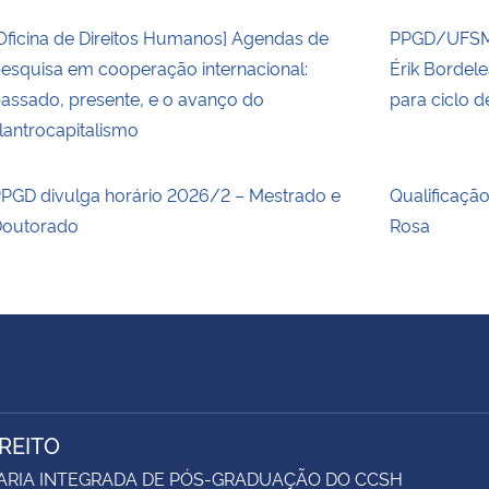
Oficina de Direitos Humanos] Agendas de
PPGD/UFSM 
esquisa em cooperação internacional:
Érik Bordel
assado, presente, e o avanço do
para ciclo 
ilantrocapitalismo
PGD divulga horário 2026/2 – Mestrado e
Qualificaçã
outorado
Rosa
IREITO
ARIA INTEGRADA DE PÓS-GRADUAÇÃO DO CCSH