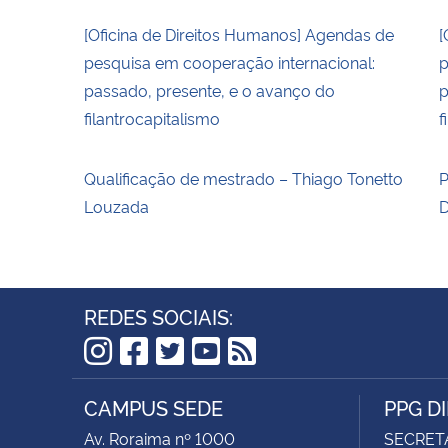
[Oficina de Direitos Humanos] Agendas de
[
pesquisa em cooperação internacional:
p
passado, presente, e o avanço do
p
filantrocapitalismo
f
Qualificação de mestrado – Thiago Tonetto
P
Louzada
D
REDES SOCIAIS:
Instagram
Facebook
Twitter
YouTube
RSS
CAMPUS SEDE
PPG D
Av. Roraima nº 1000
SECRET