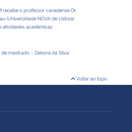
recebe o professor canadense Dr.
eau (Universidade NOVA de Lisboa)
de atividades acadêmicas
o de mestrado – Débora da Silva
Voltar ao topo