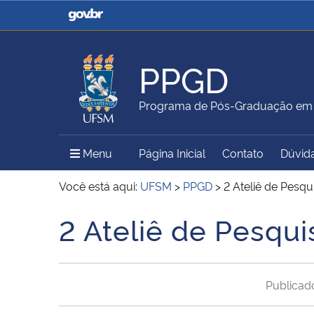
Casa Civil
Ministério da Justiça e
Segurança Pública
PPGD
Ministério da Agricultura,
Ministério da Educação
Programa de Pós-Graduação em D
Pecuária e Abastecimento
Menu Principal do Sítio
Menu
Página Inicial
Contato
Dúvid
Ministério do Meio Ambiente
Ministério do Turismo
Você está aqui:
UFSM
>
PPGD
>
2 Ateliê de Pesqui
2 Ateliê de Pesqui
Início do conteúdo
Secretaria de Governo
Gabinete de Segurança
Institucional
Publica