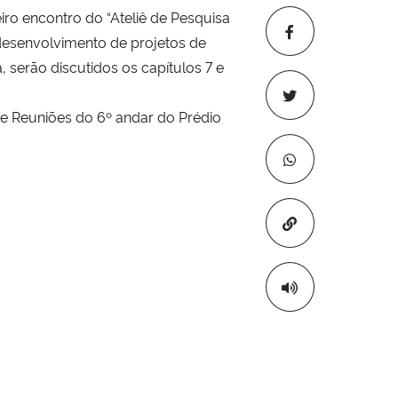
ro encontro do “Ateliê de Pesquisa
o desenvolvimento de projetos de
 serão discutidos os capítulos 7 e
de Reuniões do 6º andar do Prédio
Copiar para áre