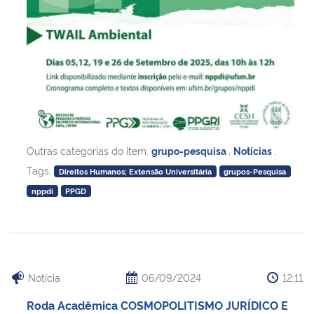
Outras categorias do item:
grupo-pesquisa
,
Notícias
,
Tags:
Direitos Humanos; Extensão Universitária
grupos-Pesquisa
nppdi
PPGD
Notícia
06/09/2024
12:11
Roda Acadêmica COSMOPOLITISMO JURÍDICO E