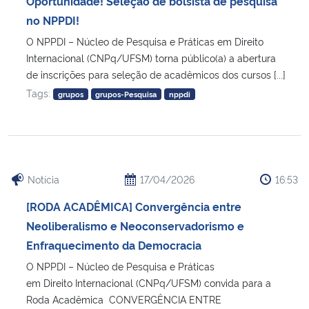
Oportunidade! Seleção de bolsista de pesquisa
Ministério da Cidadania
no NPPDI!
O NPPDI – Núcleo de Pesquisa e Práticas em Direito
Ministério da Saúde
Internacional (CNPq/UFSM) torna público(a) a abertura
de inscrições para seleção de acadêmicos dos cursos [...]
Ministério de Minas e Energia
Tags:
grupos
grupos-Pesquisa
nppdi
Ministério da Ciência, Tecnologia, Inovações e Comunicações
Ministério do Meio Ambiente
Notícia
17/04/2026
16:53
Ministério do Turismo
[RODA ACADÊMICA] Convergência entre
Neoliberalismo e Neoconservadorismo e
Ministério do Desenvolvimento Regional
Enfraquecimento da Democracia
O NPPDI – Núcleo de Pesquisa e Práticas
Controladoria-Geral da União
em Direito Internacional (CNPq/UFSM) convida para a
Roda Acadêmica CONVERGÊNCIA ENTRE
Ministério da Mulher, da Família e dos Direitos Humanos