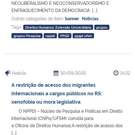
NEOLIBERALISMO E NEOCONSERVADORISMO E
ENFRAQUECIMENTO DA DEMOCRACIA [...]
Secretaria-Geral
Outras categorias do item:
banner
,
Notícias
,
Tags:
Direitos Humanos; Extensão Universitária
grupos
Secretaria de Governo
grupos-Pesquisa
nppdi
PPGD
ppgd ufsm
Gabinete de Segurança Institucional
Advocacia-Geral da União
Notícia
30/09/2025
14:22
Banco Central do Brasil
A restrição de acesso dos migrantes
internacionais a cargos públicos no RS:
Planalto
xenofobia ou mora legislativa
O NPPDI – Núcleo de Pesquisa e Práticas em Direito
Internacional (CNPq/UFSM) convida para
a Oficina de Direitos Humanos:A restrição de acesso dos
[...]