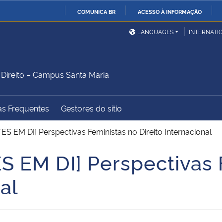
COMUNICA BR
ACESSO À INFORMAÇÃO
Ministério da Defesa
Ministério das Relações
Mini
IR
LANGUAGES
INTERNATI
Exteriores
PARA
O
Ministério da Cidadania
Ministério da Saúde
Mini
CONTEÚDO
ireito – Campus Santa Maria
as Frequentes
Gestores do sítio
Ministério do
Controladoria-Geral da
Mini
Desenvolvimento Regional
União
Famí
S EM DI] Perspectivas Feministas no Direito Internacional
Hum
 EM DI] Perspectivas 
Advocacia-Geral da União
Banco Central do Brasil
Plan
al