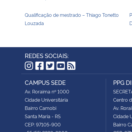
Qualificação de mestrado – Thiago Tonetto
P
Louzada
D
REDES SOCIAIS:
Instagram
Facebook
Twitter
YouTube
RSS
CAMPUS SEDE
PPG D
Av. Roraima nº 1000
SECRET
Cidade Universitária
Centro d
Bairro Camobi
Av. Rora
Santa Maria - RS
Cidade U
CEP: 97105-900
Bairro 