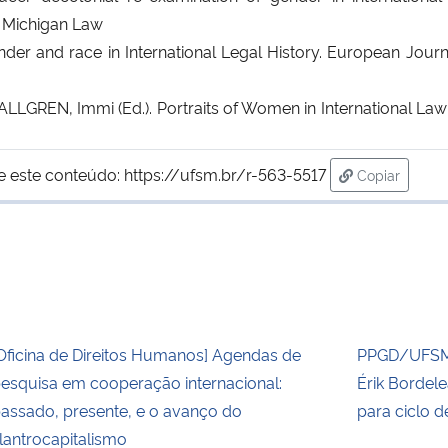
of Michigan Law
 and race in International Legal History. European Journal o
 TALLGREN, Immi (Ed.). Portraits of Women in International 
e este conteúdo:
https://ufsm.br/r-563-5517
Copiar
para área d
Oficina de Direitos Humanos] Agendas de
PPGD/UFSM 
esquisa em cooperação internacional:
Érik Bordel
assado, presente, e o avanço do
para ciclo 
ilantrocapitalismo