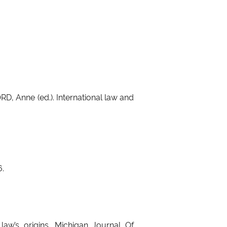
RD, Anne (ed.). International law and
6.
law’s origins. Michigan Journal Of