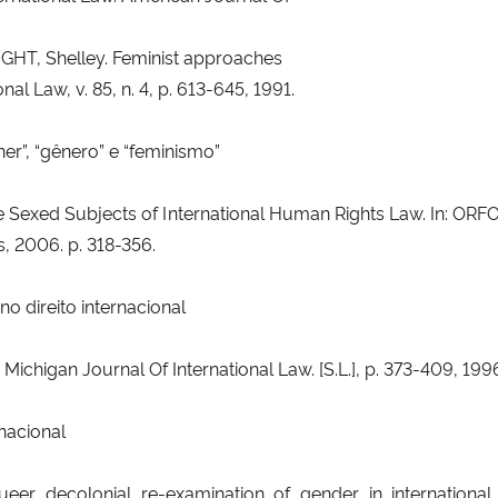
GHT, Shelley. Feminist approaches
nal Law, v. 85, n. 4, p. 613-645, 1991.
r”, “gênero” e “feminismo”
he Sexed Subjects of International Human Rights Law. In: ORFO
, 2006. p. 318-356.
 direito internacional
Michigan Journal Of International Law. [S.L.], p. 373-409, 199
rnacional
er decolonial re-examination of gender in international 