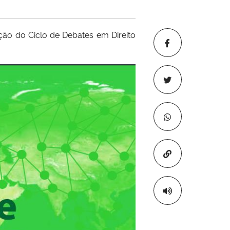
ção do Ciclo de Debates em Direito
Copiar para áre