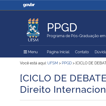
Casa Civil
Ministério da Justiça e
Segurança Pública
PPGD
Ministério da Agricultura,
Ministério da Educação
Programa de Pós-Graduação em D
Pecuária e Abastecimento
Menu Principal do Sítio
Menu
Página Inicial
Contato
Dúvid
Ministério do Meio Ambiente
Ministério do Turismo
Você está aqui:
UFSM
>
PPGD
>
[CICLO DE DEBATE
[CICLO DE DEBATES
Início do conteúdo
Secretaria de Governo
Gabinete de Segurança
Direito Internacion
Institucional