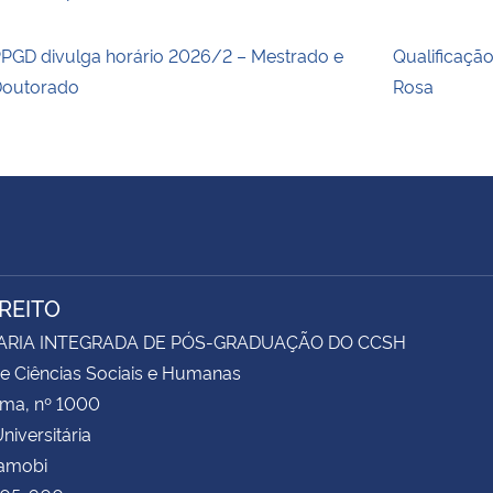
PGD divulga horário 2026/2 – Mestrado e
Qualificaçã
outorado
Rosa
IREITO
ARIA INTEGRADA DE PÓS-GRADUAÇÃO DO CCSH
e Ciências Sociais e Humanas
ima, nº 1000
niversitária
Camobi