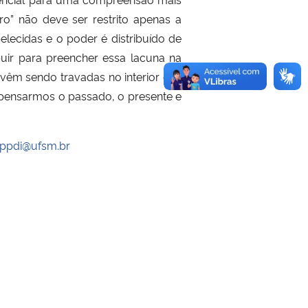
ro” não deve ser restrito apenas a
ecidas e o poder é distribuído de
buir para preencher essa lacuna na
e vêm sendo travadas no interior das
repensarmos o passado, o presente e
ppdi@ufsm.br