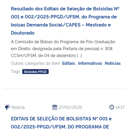
Ministério da Cidadania
Resultado dos Editais de Seleção de Bolsistas Nº
001 e 002/2025-PPGD/UFSM, do Programa de
Ministério da Saúde
bolsas Demanda Social/CAPES – Mestrado e
Doutorado
Ministério de Minas e Energia
A Comissão de Bolsas do Programa de Pós-Graduação
em Direito, designada pela Portaria de pessoal n. 308,
Ministério da Ciência, Tecnologia, Inovações e Comunicações
CCSH/UFSM, de 04 de dezembro [...]
Outras categorias do item:
Editais
,
Informativos
,
Notícias
Ministério do Meio Ambiente
Tags:
Bolsistas PPGD
Ministério do Turismo
Ministério do Desenvolvimento Regional
Notícia
27/02/2025
14:17
Controladoria-Geral da União
EDITAIS DE SELEÇÃO DE BOLSISTAS Nº 001 e
002/2025-PPGD/UFSM, DO PROGRAMA DE
Ministério da Mulher, da Família e dos Direitos Humanos