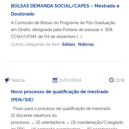
BOLSAS DEMANDA SOCIAL/CAPES – Mestrado e
Doutorado
Secretaria-Geral
A Comissão de Bolsas do Programa de Pós-Graduação
Secretaria de Governo
em Direito, designada pela Portaria de pessoal n. 308,
CCSH/UFSM, de 04 de dezembro [...]
Outras categorias do item:
Editais
,
Notícias
Gabinete de Segurança Institucional
Advocacia-Geral da União
Banco Central do Brasil
Notícia
11/07/2024
13:18
Planalto
Novo processo de qualificação de mestrado
(PEN/SIE)
Fluxo para o processo de qualificação de mestrado:
[1] discente (abertura do
processo) → [2] orientador/a → [3] coordenação/Colegiado
do PPG → [4] comissão examinadora → [5] coordenação