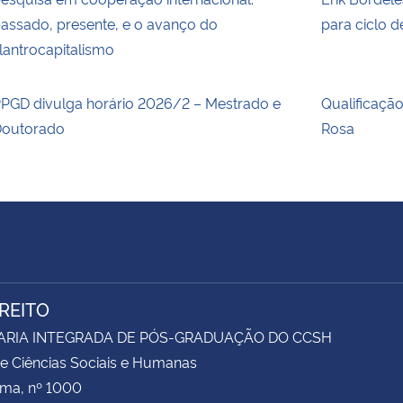
assado, presente, e o avanço do
para ciclo 
ilantrocapitalismo
PGD divulga horário 2026/2 – Mestrado e
Qualificaçã
outorado
Rosa
IREITO
ARIA INTEGRADA DE PÓS-GRADUAÇÃO DO CCSH
e Ciências Sociais e Humanas
ima, nº 1000