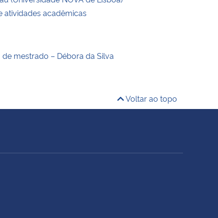
de atividades acadêmicas
o de mestrado – Débora da Silva
Voltar ao topo