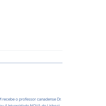
 transferência
recebe o professor canadense Dr.
eau (Universidade NOVA de Lisboa)