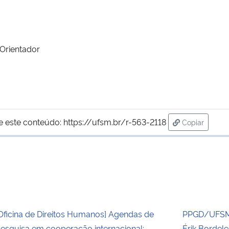
/Orientador
e este conteúdo:
https://ufsm.br/r-563-2118
Copiar
para área de
Oficina de Direitos Humanos] Agendas de
PPGD/UFSM 
esquisa em cooperação internacional:
Érik Bordel