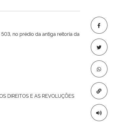
3, no prédio da antiga reitoria da
Copiar para áre
VOS DIREITOS E AS REVOLUÇÕES