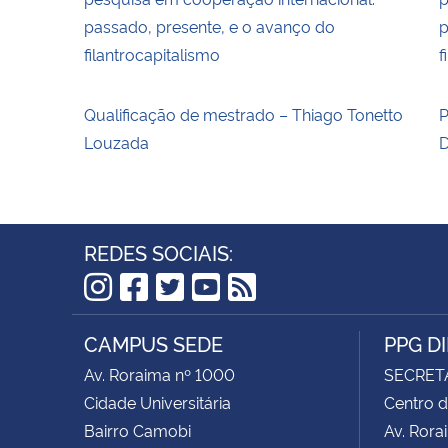
passado, presente, e o avanço do
p
filantrocapitalismo
f
Qualificação de mestrado – Thiago Tonetto
P
Louzada
D
REDES SOCIAIS:
Instagram
Facebook
Twitter
YouTube
RSS
CAMPUS SEDE
PPG D
Av. Roraima nº 1000
SECRET
Cidade Universitária
Centro d
Bairro Camobi
Av. Rora