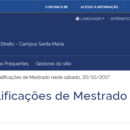
COMUNICA BR
ACESSO À INFORMAÇÃO
Ministério da Defesa
Ministério das Relações
Mini
IR
LANGUAGES
INTERNATI
Exteriores
PARA
O
Ministério da Cidadania
Ministério da Saúde
Mini
CONTEÚDO
ireito – Campus Santa Maria
as Frequentes
Gestores do sítio
Ministério do
Controladoria-Geral da
Mini
Desenvolvimento Regional
União
Famí
lificações de Mestrado neste sábado, 20/10/2017
Hum
ificações de Mestrado
Advocacia-Geral da União
Banco Central do Brasil
Plan