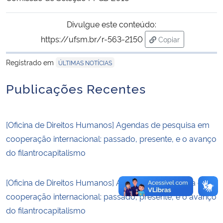
Divulgue este conteúdo:
Secretaria-Geral
https://ufsm.br/r-563-2150
Copiar
Secretaria de Governo
para área de tran
Registrado em
ÚLTIMAS NOTÍCIAS
Gabinete de Segurança Institucional
Publicações Recentes
Advocacia-Geral da União
[Oficina de Direitos Humanos] Agendas de pesquisa em
Banco Central do Brasil
cooperação internacional: passado, presente, e o avanço
do filantrocapitalismo
Planalto
[Oficina de Direitos Humanos] Agendas de pesquisa em
cooperação internacional: passado, presente, e o avanço
do filantrocapitalismo