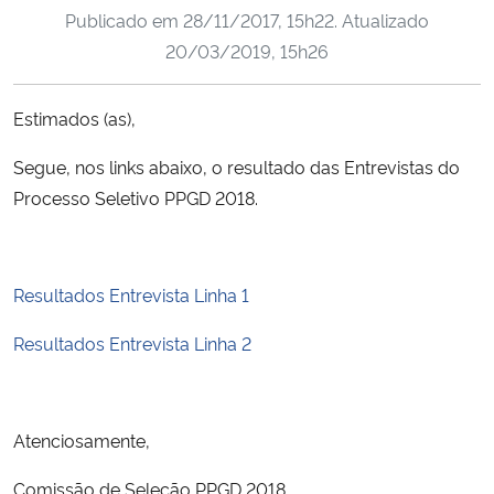
Publicado em
28/11/2017, 15h22
. Atualizado
Ministério da Cidadania
20/03/2019, 15h26
Ministério da Saúde
Estimados (as),
Ministério de Minas e Energia
Segue, nos links abaixo, o resultado das Entrevistas do
Ministério da Ciência, Tecnologia, Inovações e Comunicações
Processo Seletivo PPGD 2018.
Ministério do Meio Ambiente
Resultados Entrevista Linha 1
Ministério do Turismo
Resultados Entrevista Linha 2
Ministério do Desenvolvimento Regional
Controladoria-Geral da União
Atenciosamente,
Comissão de Seleção PPGD 2018
Ministério da Mulher, da Família e dos Direitos Humanos