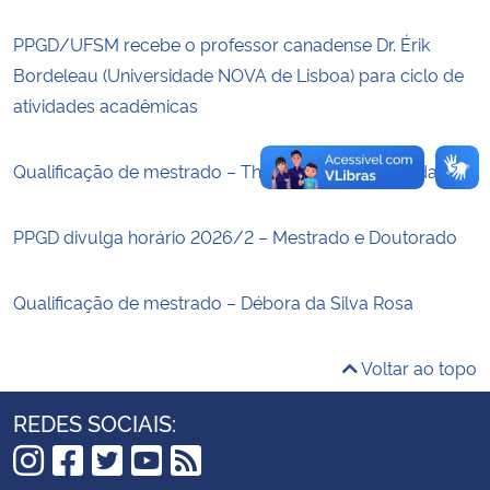
PPGD/UFSM recebe o professor canadense Dr. Érik
Secretaria-Geral
Bordeleau (Universidade NOVA de Lisboa) para ciclo de
atividades acadêmicas
Secretaria de Governo
Gabinete de Segurança Institucional
Qualificação de mestrado – Thiago Tonetto Louzada
Advocacia-Geral da União
PPGD divulga horário 2026/2 – Mestrado e Doutorado
Banco Central do Brasil
Qualificação de mestrado – Débora da Silva Rosa
Planalto
Voltar ao topo
REDES SOCIAIS: