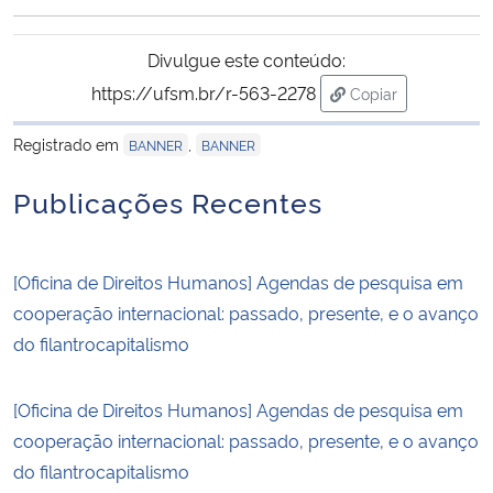
Ministério da Cidadania
Divulgue este conteúdo:
Ministério da Saúde
https://ufsm.br/r-563-2278
Copiar
para área de tran
Ministério de Minas e Energia
Registrado em
,
BANNER
BANNER
Publicações Recentes
Ministério da Ciência, Tecnologia, Inovações e Comunicações
Ministério do Meio Ambiente
[Oficina de Direitos Humanos] Agendas de pesquisa em
cooperação internacional: passado, presente, e o avanço
Ministério do Turismo
do filantrocapitalismo
Ministério do Desenvolvimento Regional
[Oficina de Direitos Humanos] Agendas de pesquisa em
Controladoria-Geral da União
cooperação internacional: passado, presente, e o avanço
do filantrocapitalismo
Ministério da Mulher, da Família e dos Direitos Humanos