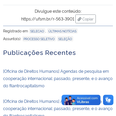
Divulgue este conteúdo:
Secretaria-Geral
https://ufsm.br/r-563-3901
Copiar
para área de tran
Secretaria de Governo
Registrado em
,
SELECAO
ÚLTIMAS NOTÍCIAS
,
Assunto(s):
PROCESSO SELETIVO
SELEÇÃO
Gabinete de Segurança Institucional
Publicações Recentes
Advocacia-Geral da União
Banco Central do Brasil
[Oficina de Direitos Humanos] Agendas de pesquisa em
cooperação internacional: passado, presente, e o avanço
Planalto
do filantrocapitalismo
[Oficina de Direitos Humanos] Agendas de pesquisa em
cooperação internacional: passado, presente, e o avanço
do filantrocapitalismo