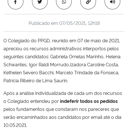
Copiar para área 
Ministério da Cidadania
Ministério da Saúde
Publicado em
07/05/2021, 12h18
Ministério de Minas e Energia
O Colegiado do PPGD, reunido em 07 de maio de 2021,
apreciou os recursos administrativos interportos pelos
Ministério da Ciência, Tecnologia, Inovações e Comunicações
seguintes candidatos: Gabriela Ornelas Marinho, Helena
Schwantes, Igor Raldi Morrudo,Izadora Caroline Costa,
Ministério do Meio Ambiente
Kethelen Severo Bacchi, Marcelo Trindade da Fonseca,
Patrícia Ribeiro de Lima Saurin.
Ministério do Turismo
Após a análise individualizada de cada um dos recursos
Ministério do Desenvolvimento Regional
o Colegiado entendeu por
indeferir todos os pedidos
pelos fundamentos que constaram nos pareceres que
Controladoria-Geral da União
serão encaminhados aos candidatos por email até o dia
10.05.2021.
Ministério da Mulher, da Família e dos Direitos Humanos