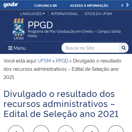
COMUNICA BR
ACESSO À INFORMAÇÃO
PARTI
Casa Civil
LANGUAGES
INTERNATIONAL
SÍTIOS DA UFSM
IR
PPGD
PARA
Ministério da Justiça e Segurança Pública
O
Programa de Pós-Graduação em Direito – Campus Santa
Maria
CONTEÚDO
Ministério da Defesa
Buscar no no Sítio
Busca
Busca:
Menu Principal do Sítio
Menu
Busc
Ministério das Relações Exteriores
Você está aqui:
UFSM
>
PPGD
>
Divulgado o resultado
dos recursos administrativos – Edital de Seleção ano
Ministério da Economia
2021
Divulgado o resultado dos
Ministério da Infraestrutura
Início do conteúdo
recursos administrativos –
Ministério da Agricultura, Pecuária e Abastecimento
Edital de Seleção ano 2021
Ministério da Educação