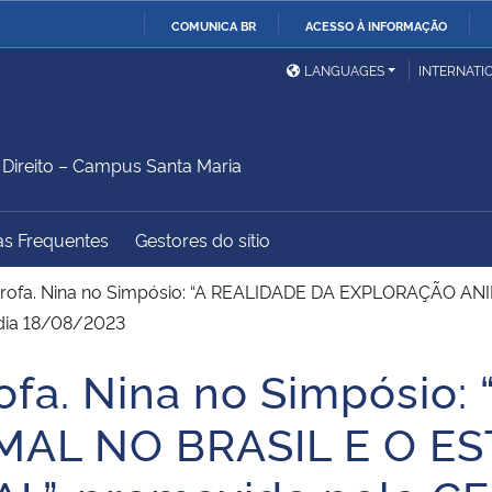
COMUNICA BR
ACESSO À INFORMAÇÃO
Ministério da Defesa
Ministério das Relações
Mini
IR
LANGUAGES
INTERNATI
Exteriores
PARA
O
Ministério da Cidadania
Ministério da Saúde
Mini
CONTEÚDO
ireito – Campus Santa Maria
as Frequentes
Gestores do sítio
Ministério do
Controladoria-Geral da
Mini
Desenvolvimento Regional
União
Famí
 Profa. Nina no Simpósio: “A REALIDADE DA EXPLORAÇÃO 
Hum
dia 18/08/2023
rofa. Nina no Simpósio
Advocacia-Geral da União
Banco Central do Brasil
Plan
AL NO BRASIL E O ES