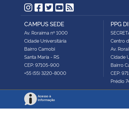
Instagram
Facebook
Twitter
YouTube
RSS
CAMPUS SEDE
PPG D
Av. Roraima nº 1000
SECRET
Cidade Universitária
Centro d
Bairro Camobi
Av. Rora
Santa Maria - RS
Cidade U
CEP: 97105-900
Bairro 
+55 (55) 3220-8000
CEP: 97
Prédio 7
Acesso à
Informação