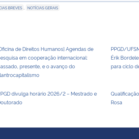
para área d
,
CIAS BREVES
NOTÍCIAS GERAIS
Oficina de Direitos Humanos] Agendas de
PPGD/UFSM 
esquisa em cooperação internacional:
Érik Bordel
assado, presente, e o avanço do
para ciclo 
ilantrocapitalismo
PGD divulga horário 2026/2 – Mestrado e
Qualificaçã
outorado
Rosa