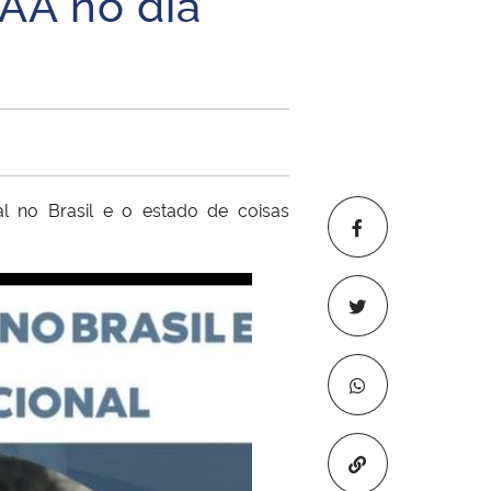
AA no dia
al no Brasil e o estado de coisas
Copiar para áre