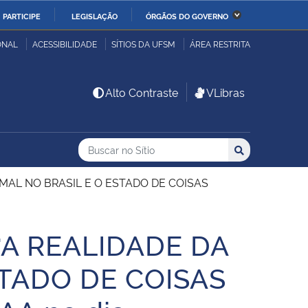
PARTICIPE
LEGISLAÇÃO
ÓRGÃOS DO GOVERNO
stério da Economia
Ministério da Infraestrutura
ONAL
ACESSIBILIDADE
SÍTIOS DA UFSM
ÁREA RESTRITA
stério de Minas e Energia
Ministério da Ciência,
Alto Contraste
VLibras
Tecnologia, Inovações e
Comunicações
Buscar no no Sítio
Busca
Busca:
Buscar
stério da Mulher, da
Secretaria-Geral
lia e dos Direitos
ANIMAL NO BRASIL E O ESTADO DE COISAS
anos
: “A REALIDADE DA
alto
TADO DE COISAS