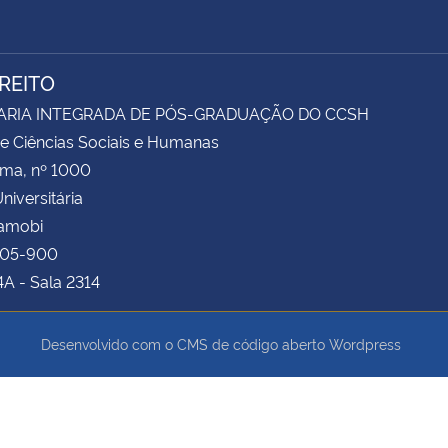
IREITO
ARIA INTEGRADA DE PÓS-GRADUAÇÃO DO CCSH
e Ciências Sociais e Humanas
ima, nº 1000
niversitária
Camobi
105-900
4A - Sala 2314
Desenvolvido com o CMS de código aberto
Wordpress