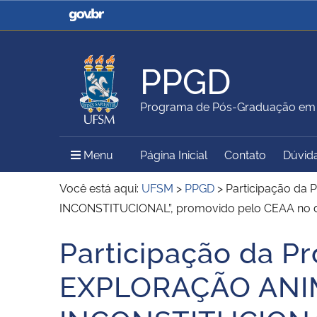
Casa Civil
Ministério da Justiça e
Segurança Pública
PPGD
Ministério da Agricultura,
Ministério da Educação
Programa de Pós-Graduação em D
Pecuária e Abastecimento
Menu Principal do Sítio
Menu
Página Inicial
Contato
Dúvid
Ministério do Meio Ambiente
Ministério do Turismo
Você está aqui:
UFSM
>
PPGD
>
Participação da
INCONSTITUCIONAL”, promovido pelo CEAA no 
Participação da P
Secretaria de Governo
Gabinete de Segurança
Início do conteúdo
Institucional
EXPLORAÇÃO ANIM