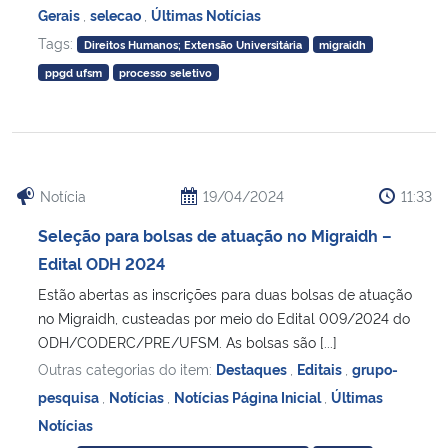
Gerais
,
selecao
,
Últimas Notícias
Tags:
Direitos Humanos; Extensão Universitária
migraidh
ppgd ufsm
processo seletivo
Notícia
19/04/2024
11:33
Seleção para bolsas de atuação no Migraidh –
Edital ODH 2024
Estão abertas as inscrições para duas bolsas de atuação
no Migraidh, custeadas por meio do Edital 009/2024 do
ODH/CODERC/PRE/UFSM. As bolsas são [...]
Outras categorias do item:
Destaques
,
Editais
,
grupo-
pesquisa
,
Notícias
,
Notícias Página Inicial
,
Últimas
Notícias