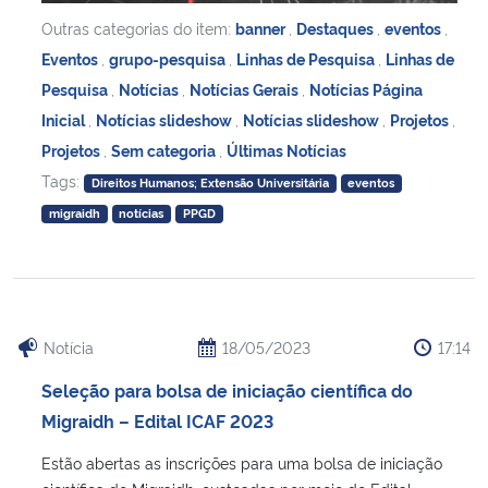
Outras categorias do item:
banner
,
Destaques
,
eventos
,
Eventos
,
grupo-pesquisa
,
Linhas de Pesquisa
,
Linhas de
Pesquisa
,
Notícias
,
Notícias Gerais
,
Notícias Página
Inicial
,
Notícias slideshow
,
Notícias slideshow
,
Projetos
,
Projetos
,
Sem categoria
,
Últimas Notícias
Tags:
Direitos Humanos; Extensão Universitária
eventos
migraidh
notícias
PPGD
Notícia
18/05/2023
17:14
Seleção para bolsa de iniciação científica do
Migraidh – Edital ICAF 2023
Estão abertas as inscrições para uma bolsa de iniciação