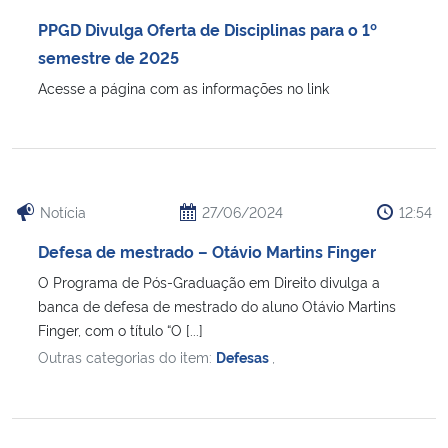
Ministério da Cidadania
PPGD Divulga Oferta de Disciplinas para o 1º
semestre de 2025
Ministério da Saúde
Acesse a página com as informações no link
Ministério de Minas e Energia
Ministério da Ciência, Tecnologia, Inovações e Comunicações
Notícia
27/06/2024
12:54
Ministério do Meio Ambiente
Defesa de mestrado – Otávio Martins Finger
O Programa de Pós-Graduação em Direito divulga a
Ministério do Turismo
banca de defesa de mestrado do aluno Otávio Martins
Finger, com o título “O [...]
Ministério do Desenvolvimento Regional
Outras categorias do item:
Defesas
,
Controladoria-Geral da União
Ministério da Mulher, da Família e dos Direitos Humanos