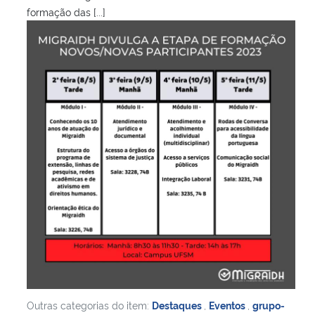
formação das [...]
Outras categorias do item:
Destaques
,
Eventos
,
grupo-