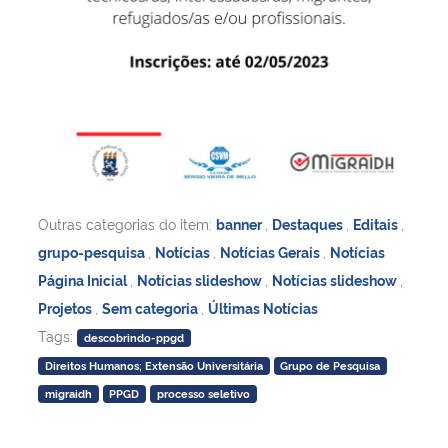
Outras categorias do item:
banner
,
Destaques
,
Editais
,
grupo-pesquisa
,
Notícias
,
Notícias Gerais
,
Notícias
Página Inicial
,
Notícias slideshow
,
Notícias slideshow
,
Projetos
,
Sem categoria
,
Últimas Notícias
Tags:
descobrindo-ppgd
Direitos Humanos; Extensão Universitária
Grupo de Pesquisa
migraidh
PPGD
processo seletivo