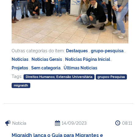
Outras categorias do item:
Destaques
,
grupo-pesquisa
,
Notícias
,
Notícias Gerais
,
Notícias Página Inicial
,
Projetos
,
Sem categoria
,
Últimas Notícias
Tags:
Direitos Humanos; Extensão Universitária
grupos-Pesquisa
migraidh
Notícia
14/09/2023
08:11
Migraidh lança o Guia para Migrantes e