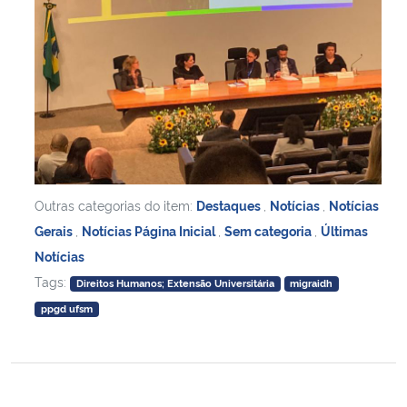
Outras categorias do item:
Destaques
,
Notícias
,
Notícias
Gerais
,
Notícias Página Inicial
,
Sem categoria
,
Últimas
Notícias
Tags:
Direitos Humanos; Extensão Universitária
migraidh
ppgd ufsm