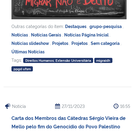
Outras categorias do item:
Destaques
,
grupo-pesquisa
,
Notícias
,
Notícias Gerais
,
Notícias Página Inicial
,
Notícias slideshow
,
Projetos
,
Projetos
,
Sem categoria
,
Últimas Notícias
Tags:
Direitos Humanos; Extensão Universitária
migraidh
ppgd ufsm
Notícia
27/11/2023
16:55
Carta dos Membros das Cátedras Sérgio Vieira de
Mello pelo fim do Genocídio do Povo Palestino