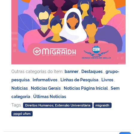
Outras categorias do item:
banner
,
Destaques
,
grupo-
pesquisa
,
Informativos
,
Linhas de Pesquisa
,
Livros
,
Notícias
,
Notícias Gerais
,
Notícias Página Inicial
,
Sem
categoria
,
Últimas Notícias
Tags:
Direitos Humanos; Extensão Universitária
migraidh
ppgd ufsm