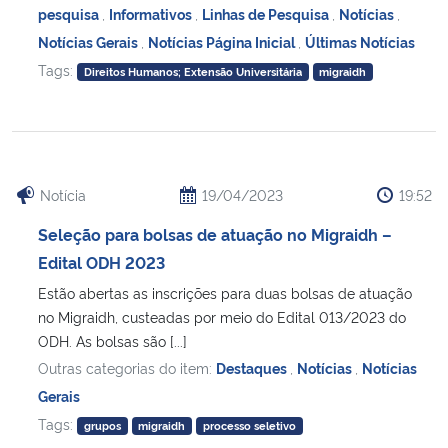
pesquisa
,
Informativos
,
Linhas de Pesquisa
,
Notícias
,
Notícias Gerais
,
Notícias Página Inicial
,
Últimas Notícias
Tags:
Direitos Humanos; Extensão Universitária
migraidh
Notícia
19/04/2023
19:52
Seleção para bolsas de atuação no Migraidh –
Edital ODH 2023
Estão abertas as inscrições para duas bolsas de atuação
no Migraidh, custeadas por meio do Edital 013/2023 do
ODH. As bolsas são [...]
Outras categorias do item:
Destaques
,
Notícias
,
Notícias
Gerais
Tags:
grupos
migraidh
processo seletivo