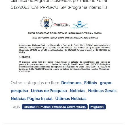
científica do Migraidh, custeadas por meio do Edital
012/2023 ICAF PRPGP/UFSM (Programa Interno [...]
Outras categorias do item:
Destaques
,
Editais
,
grupo-
pesquisa
,
Linhas de Pesquisa
,
Notícias
,
Notícias Gerais
,
Notícias Página Inicial
,
Últimas Notícias
Tags:
Direitos Humanos; Extensão Universitária
migraidh