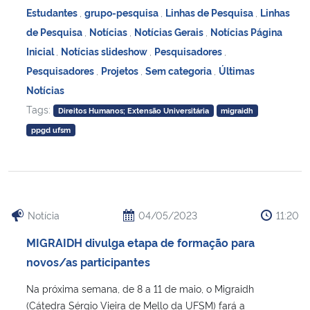
Estudantes
,
grupo-pesquisa
,
Linhas de Pesquisa
,
Linhas
de Pesquisa
,
Notícias
,
Notícias Gerais
,
Notícias Página
Inicial
,
Notícias slideshow
,
Pesquisadores
,
Pesquisadores
,
Projetos
,
Sem categoria
,
Últimas
Notícias
Tags:
Direitos Humanos; Extensão Universitária
migraidh
ppgd ufsm
Notícia
04/05/2023
11:20
MIGRAIDH divulga etapa de formação para
novos/as participantes
Na próxima semana, de 8 a 11 de maio, o Migraidh
(Cátedra Sérgio Vieira de Mello da UFSM) fará a