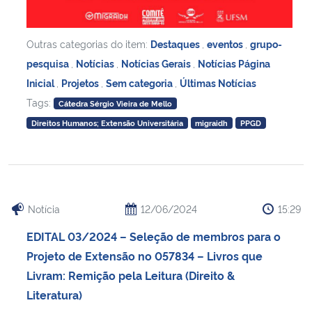
Outras categorias do item:
Destaques
,
eventos
,
grupo-
pesquisa
,
Notícias
,
Notícias Gerais
,
Notícias Página
Inicial
,
Projetos
,
Sem categoria
,
Últimas Notícias
Tags:
Cátedra Sérgio Vieira de Mello
Direitos Humanos; Extensão Universitária
migraidh
PPGD
Notícia
12/06/2024
15:29
EDITAL 03/2024 – Seleção de membros para o
Projeto de Extensão no 057834 – Livros que
Livram: Remição pela Leitura (Direito &
Literatura)