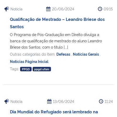
Notícia
20/06/2024
09:15
Secretaria-Geral
Qualificação de Mestrado – Leandro Briese dos
Santos
Secretaria de Governo
O Programa de Pós-Graduação em Direito divulga a
Gabinete de Segurança Institucional
banca de qualificação de mestrado do aluno Leandro
Briese dos Santos, com o título [...]
Advocacia-Geral da União
Outras categorias do item:
Defesas
,
Notícias Gerais
,
Notícias Página Inicial
Banco Central do Brasil
Tags:
PPGD
ppgd ufsm
Planalto
Notícia
13/06/2024
11:24
Dia Mundial do Refugiado será lembrado na