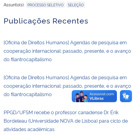
,
Assunto(s):
PROCESSO SELETIVO
SELEÇÃO
Secretaria-Geral
Publicações Recentes
Secretaria de Governo
[Oficina de Direitos Humanos] Agendas de pesquisa em
Gabinete de Segurança Institucional
cooperação internacional: passado, presente, e o avanço
do filantrocapitalismo
Advocacia-Geral da União
[Oficina de Direitos Humanos] Agendas de pesquisa em
Banco Central do Brasil
cooperação internacional: passado, presente, e o avanço
do filantrocapitalismo
Planalto
PPGD/UFSM recebe o professor canadense Dr. Érik
Bordeleau (Universidade NOVA de Lisboa) para ciclo de
atividades acadêmicas