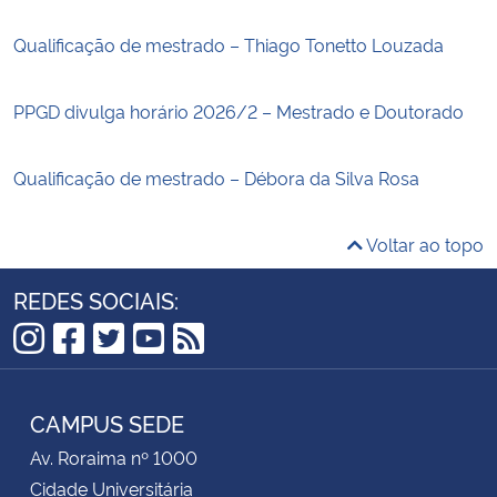
Qualificação de mestrado – Thiago Tonetto Louzada
PPGD divulga horário 2026/2 – Mestrado e Doutorado
Qualificação de mestrado – Débora da Silva Rosa
Voltar ao topo
REDES SOCIAIS:
Instagram
Facebook
Twitter
YouTube
RSS
CAMPUS SEDE
Av. Roraima nº 1000
Cidade Universitária