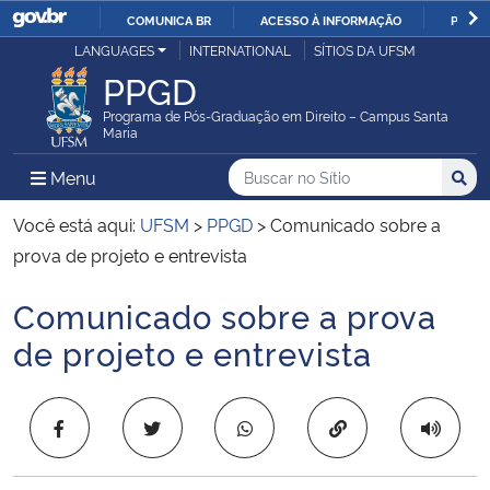
COMUNICA BR
ACESSO À INFORMAÇÃO
PARTI
Casa Civil
LANGUAGES
INTERNATIONAL
SÍTIOS DA UFSM
IR
PPGD
PARA
Ministério da Justiça e Segurança Pública
O
Programa de Pós-Graduação em Direito – Campus Santa
Maria
CONTEÚDO
Ministério da Defesa
Buscar no no Sítio
Busca
Busca:
Menu Principal do Sítio
Menu
Busc
Ministério das Relações Exteriores
Você está aqui:
UFSM
>
PPGD
>
Comunicado sobre a
prova de projeto e entrevista
Ministério da Economia
Comunicado sobre a prova
Início do conteúdo
Ministério da Infraestrutura
de projeto e entrevista
Ministério da Agricultura, Pecuária e Abastecimento
Copiar para área 
Ministério da Educação