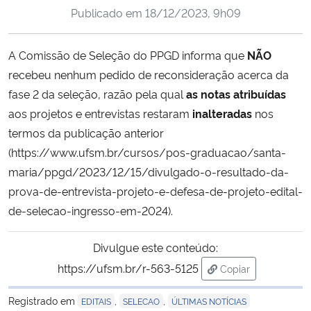
Publicado em
18/12/2023, 9h09
Ministério da Cidadania
Ministério da Saúde
A Comissão de Seleção do PPGD informa que
NÃO
recebeu nenhum pedido de reconsideração acerca da
Ministério de Minas e Energia
fase 2 da seleção, razão pela qual
as notas atribuídas
aos projetos e entrevistas restaram
inalteradas
nos
Ministério da Ciência, Tecnologia, Inovações e Comunicações
termos da publicação anterior
(https://www.ufsm.br/cursos/pos-graduacao/santa-
Ministério do Meio Ambiente
maria/ppgd/2023/12/15/divulgado-o-resultado-da-
prova-de-entrevista-projeto-e-defesa-de-projeto-edital-
Ministério do Turismo
de-selecao-ingresso-em-2024).
Ministério do Desenvolvimento Regional
Divulgue este conteúdo:
https://ufsm.br/r-563-5125
Copiar
Controladoria-Geral da União
para área de tran
Registrado em
,
,
EDITAIS
SELECAO
ÚLTIMAS NOTÍCIAS
Ministério da Mulher, da Família e dos Direitos Humanos