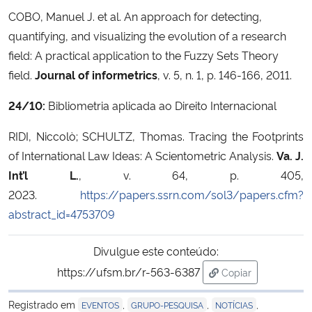
COBO, Manuel J. et al. An approach for detecting,
quantifying, and visualizing the evolution of a research
field: A practical application to the Fuzzy Sets Theory
field.
Journal of informetrics
, v. 5, n. 1, p. 146-166, 2011.
24/10:
Bibliometria aplicada ao Direito Internacional
RIDI, Niccolò; SCHULTZ, Thomas. Tracing the Footprints
of International Law Ideas: A Scientometric Analysis.
Va. J.
Int’l L.
, v. 64, p. 405,
2023.
https://papers.ssrn.com/sol3/papers.cfm?
abstract_id=4753709
Divulgue este conteúdo:
https://ufsm.br/r-563-6387
Copiar
para área de tran
Registrado em
,
,
,
EVENTOS
GRUPO-PESQUISA
NOTÍCIAS