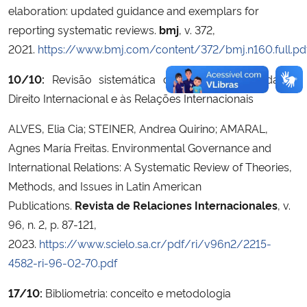
elaboration: updated guidance and exemplars for
reporting systematic reviews.
bmj
, v. 372,
2021.
https://www.bmj.com/content/372/bmj.n160.full.pd
10/10:
Revisão sistemática da literatura aplicada ao
Direito Internacional e às Relações Internacionais
ALVES, Elia Cia; STEINER, Andrea Quirino; AMARAL,
Agnes María Freitas. Environmental Governance and
International Relations: A Systematic Review of Theories,
Methods, and Issues in Latin American
Publications.
Revista de Relaciones Internacionales
, v.
96, n. 2, p. 87-121,
2023.
https://www.scielo.sa.cr/pdf/ri/v96n2/2215-
4582-ri-96-02-70.pdf
17/10:
Bibliometria: conceito e metodologia