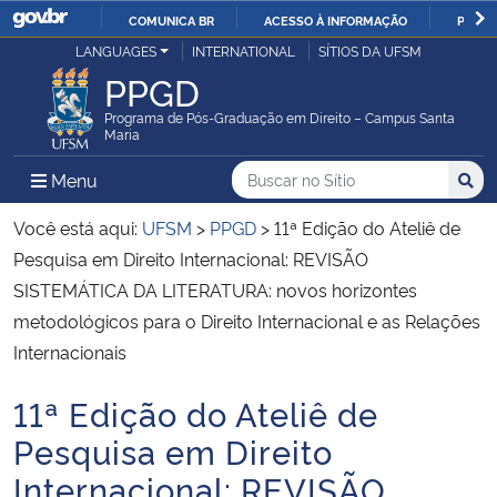
COMUNICA BR
ACESSO À INFORMAÇÃO
PARTI
Casa Civil
LANGUAGES
INTERNATIONAL
SÍTIOS DA UFSM
IR
PPGD
PARA
Ministério da Justiça e Segurança Pública
O
Programa de Pós-Graduação em Direito – Campus Santa
Maria
CONTEÚDO
Ministério da Defesa
Buscar no no Sítio
Busca
Busca:
Menu Principal do Sítio
Menu
Busc
Ministério das Relações Exteriores
Você está aqui:
UFSM
>
PPGD
>
11ª Edição do Ateliê de
Pesquisa em Direito Internacional: REVISÃO
Ministério da Economia
SISTEMÁTICA DA LITERATURA: novos horizontes
metodológicos para o Direito Internacional e as Relações
Ministério da Infraestrutura
Internacionais
Ministério da Agricultura, Pecuária e Abastecimento
11ª Edição do Ateliê de
Início do conteúdo
Pesquisa em Direito
Ministério da Educação
Internacional: REVISÃO