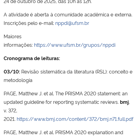
24 de outubro de 2025, das 10h às 12h.
A atividade é aberta à comunidade acadêmica e externa.
Inscrições pelo e-mail:
nppdi@ufsm.br
Maiores
informações:
https://www.ufsm.br/grupos/nppdi
Cronograma de leituras:
03/10:
Revisão sistemática da literatura (RSL): conceito e
metodologia
PAGE, Matthew J. et al. The PRISMA 2020 statement: an
updated guideline for reporting systematic reviews.
bmj
,
v. 372,
2021.
https://www.bmj.com/content/372/bmj.n71.full.pdf
PAGE, Matthew J. et al. PRISMA 2020 explanation and