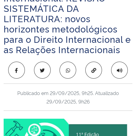
SISTEMÁTICA DA
Ministério da Cidadania
LITERATURA: novos
Ministério da Saúde
horizontes metodológicos
para o Direito Internacional e
Ministério de Minas e Energia
as Relações Internacionais
Ministério da Ciência, Tecnologia, Inovações e Comunicações
Copiar para área 
Ministério do Meio Ambiente
Ministério do Turismo
Publicado em
29/09/2025, 9h25
. Atualizado
29/09/2025, 9h26
Ministério do Desenvolvimento Regional
Controladoria-Geral da União
Ministério da Mulher, da Família e dos Direitos Humanos