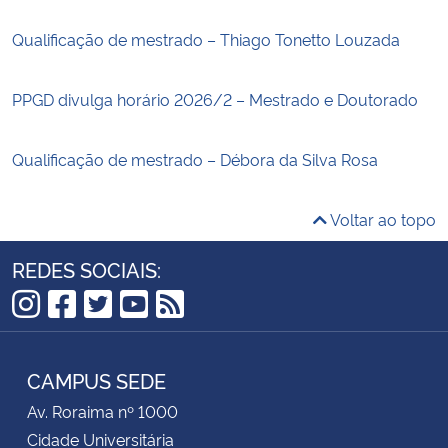
Qualificação de mestrado – Thiago Tonetto Louzada
PPGD divulga horário 2026/2 – Mestrado e Doutorado
Qualificação de mestrado – Débora da Silva Rosa
Voltar ao topo
REDES SOCIAIS:
Instagram
Facebook
Twitter
YouTube
RSS
CAMPUS SEDE
Av. Roraima nº 1000
Cidade Universitária