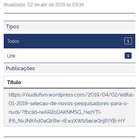
Atualizado:
02 de abr de 2019 às 09:34
Ministério da Cidadania
Ministério da Saúde
Tipos:
Ministério de Minas e Energia
Todos
1
Ministério da Ciência, Tecnologia, Inovações e Comunicações
Link
1
Publicações:
Ministério do Meio Ambiente
Título
Ministério do Turismo
https://nudiufsm.wordpress.com/2019/04/02/edital-
01-2019-selecao-de-novos-pesquisadores-para-o-
Ministério do Desenvolvimento Regional
nudi/?fbclid=IwAR2oDAKNMSG_HezYTI-
iF6_NvJNXAd0aGtrRw-rEwzXWbSeceQnjPJYB-HY
Controladoria-Geral da União
Ministério da Mulher, da Família e dos Direitos Humanos