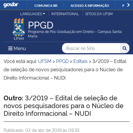
COMUNICA BR
ACESSO À INFORMAÇÃO
PARTI
Casa Civil
LANGUAGES
INTERNATIONAL
SÍTIOS DA UFSM
IR
PPGD
PARA
Ministério da Justiça e Segurança Pública
O
Programa de Pós-Graduação em Direito – Campus Santa
Maria
CONTEÚDO
Ministério da Defesa
Buscar no no Sítio
Busca
Busca:
Menu Principal do Sítio
Menu
Busc
Ministério das Relações Exteriores
Você está aqui:
UFSM
>
PPGD
>
Editais
>
3/2019 – Edital
de seleção de novos pesquisadores para o Núcleo de
Ministério da Economia
Direito Informacional – NUDI
Ministério da Infraestrutura
Início do conteúdo
Outro:
3/2019 – Edital de seleção de
novos pesquisadores para o Núcleo de
Ministério da Agricultura, Pecuária e Abastecimento
Direito Informacional – NUDI
Ministério da Educação
Publicado:
02 de abr de 2019 às 09:33