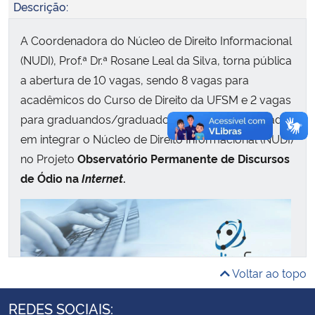
Descrição:
Secretaria-Geral
A Coordenadora do Núcleo de Direito Informacional
(NUDI), Prof.ª Dr.ª Rosane Leal da Silva, torna pública
Secretaria de Governo
a abertura de 10 vagas, sendo 8 vagas para
acadêmicos do Curso de Direito da UFSM e 2 vagas
Gabinete de Segurança Institucional
para graduandos/graduados externos, interessados
em integrar o Núcleo de Direito Informacional (NUDI)
Advocacia-Geral da União
no Projeto
Observatório Permanente de Discursos
de Ódio na
Internet
.
Banco Central do Brasil
Planalto
Voltar ao topo
REDES SOCIAIS: