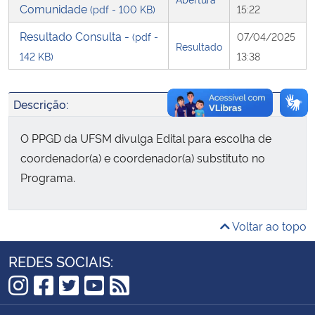
Comunidade
(pdf - 100 KB)
15:22
Secretaria-Geral
Resultado Consulta -
(pdf -
07/04/2025
Resultado
142 KB)
13:38
Secretaria de Governo
Descrição:
Gabinete de Segurança Institucional
O PPGD da UFSM divulga Edital para escolha de
Advocacia-Geral da União
coordenador(a) e coordenador(a) substituto no
Programa.
Banco Central do Brasil
Planalto
Voltar ao topo
REDES SOCIAIS:
Instagram
Facebook
Twitter
YouTube
RSS