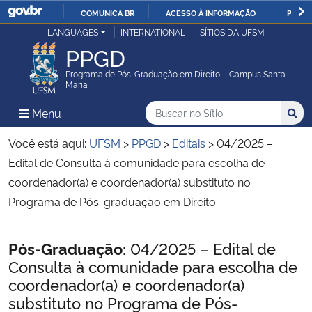
COMUNICA BR
ACESSO À INFORMAÇÃO
PARTI
Casa Civil
LANGUAGES
INTERNATIONAL
SÍTIOS DA UFSM
IR
PPGD
PARA
Ministério da Justiça e Segurança Pública
O
Programa de Pós-Graduação em Direito – Campus Santa
Maria
CONTEÚDO
Ministério da Defesa
Buscar no no Sítio
Busca
Busca:
Menu Principal do Sítio
Menu
Busc
Ministério das Relações Exteriores
Você está aqui:
UFSM
>
PPGD
>
Editais
>
04/2025 –
Edital de Consulta à comunidade para escolha de
Ministério da Economia
coordenador(a) e coordenador(a) substituto no
Programa de Pós-graduação em Direito
Ministério da Infraestrutura
Início do conteúdo
Pós-Graduação:
04/2025 – Edital de
Ministério da Agricultura, Pecuária e Abastecimento
Consulta à comunidade para escolha de
coordenador(a) e coordenador(a)
Ministério da Educação
substituto no Programa de Pós-