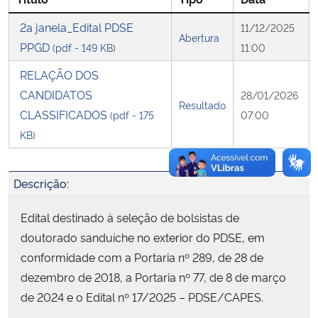
2a janela_Edital PDSE
11/12/2025
Secretaria-Geral
Abertura
PPGD
(pdf - 149 KB)
11:00
Secretaria de Governo
RELAÇÃO DOS
CANDIDATOS
28/01/2026
Resultado
Gabinete de Segurança Institucional
CLASSIFICADOS
(pdf - 175
07:00
KB)
Advocacia-Geral da União
Descrição:
Banco Central do Brasil
Edital destinado à seleção de bolsistas de
Planalto
doutorado sanduíche no exterior do PDSE, em
conformidade com a Portaria nº 289, de 28 de
dezembro de 2018, a Portaria nº 77, de 8 de março
de 2024 e o Edital nº 17/2025 – PDSE/CAPES.