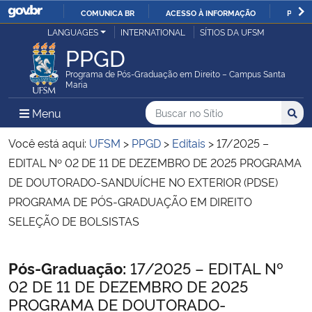
COMUNICA BR
ACESSO À INFORMAÇÃO
PARTI
Casa Civil
LANGUAGES
INTERNATIONAL
SÍTIOS DA UFSM
IR
PPGD
PARA
Ministério da Justiça e Segurança Pública
O
Programa de Pós-Graduação em Direito – Campus Santa
Maria
CONTEÚDO
Ministério da Defesa
Buscar no no Sítio
Busca
Busca:
Menu Principal do Sítio
Menu
Busc
Ministério das Relações Exteriores
Você está aqui:
UFSM
>
PPGD
>
Editais
>
17/2025 –
EDITAL Nº 02 DE 11 DE DEZEMBRO DE 2025 PROGRAMA
Ministério da Economia
DE DOUTORADO-SANDUÍCHE NO EXTERIOR (PDSE)
PROGRAMA DE PÓS-GRADUAÇÃO EM DIREITO
Ministério da Infraestrutura
SELEÇÃO DE BOLSISTAS
Ministério da Agricultura, Pecuária e Abastecimento
Início do conteúdo
Pós-Graduação:
17/2025 – EDITAL Nº
02 DE 11 DE DEZEMBRO DE 2025
Ministério da Educação
PROGRAMA DE DOUTORADO-