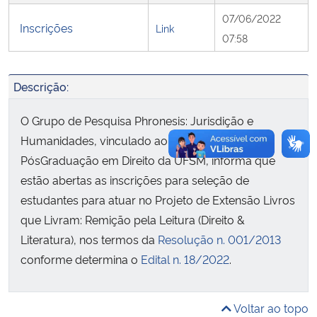
07/06/2022
Inscrições
Link
Secretaria-Geral
07:58
Secretaria de Governo
Descrição:
Gabinete de Segurança Institucional
O Grupo de Pesquisa Phronesis: Jurisdição e
Humanidades, vinculado ao Programa de
Advocacia-Geral da União
PósGraduação em Direito da UFSM, informa que
estão abertas as inscrições para seleção de
Banco Central do Brasil
estudantes para atuar no Projeto de Extensão Livros
que Livram: Remição pela Leitura (Direito &
Planalto
Literatura), nos termos da
Resolução n. 001/2013
conforme determina o
Edital n. 18/2022
.
Voltar ao topo