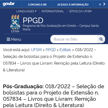
COMUNICA BR
ACESSO À INFORMAÇÃO
PARTI
Casa Civil
LANGUAGES
INTERNATIONAL
SÍTIOS DA UFSM
IR
PPGD
PARA
Ministério da Justiça e Segurança Pública
O
Programa de Pós-Graduação em Direito – Campus Santa
Maria
CONTEÚDO
Ministério da Defesa
Buscar no no Sítio
Busca
Busca:
Menu Principal do Sítio
Menu
Busc
Ministério das Relações Exteriores
Você está aqui:
UFSM
>
PPGD
>
Editais
>
018/2022 –
Seleção de bolsistas para o Projeto de Extensão n.
Ministério da Economia
057834 – Livros que Livram: Remição pela Leitura (Direito
& Literatura)
Ministério da Infraestrutura
Início do conteúdo
Pós-Graduação:
018/2022 – Seleção de
Ministério da Agricultura, Pecuária e Abastecimento
bolsistas para o Projeto de Extensão n.
057834 – Livros que Livram: Remição
Ministério da Educação
pela Leitura (Direito & Literatura)