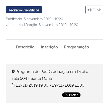
Ouvir
Técnico-Científicos
Secretaria-Geral
Publicado: 6 novembro 2019 - 19:20
Secretaria de Governo
Última modificação: 6 novembro 2019 - 19:20
Gabinete de Segurança Institucional
Descrição
Inscrição
Programação
Advocacia-Geral da União
Banco Central do Brasil
Programa de Pós-Graduação em Direito -
Planalto
sala 504 - Santa Maria
22/11/2019 19:30 - 29/11/2019 21:30