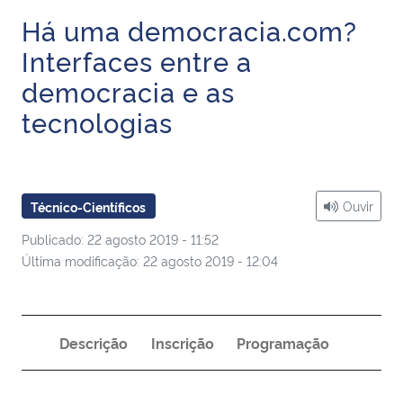
Ministério da Cidadania
Há uma democracia.com?
Interfaces entre a
Ministério da Saúde
democracia e as
Ministério de Minas e Energia
tecnologias
Ministério da Ciência, Tecnologia, Inovações e Comunicações
Ouvir
Técnico-Científicos
Ministério do Meio Ambiente
Publicado: 22 agosto 2019 - 11:52
Ministério do Turismo
Última modificação: 22 agosto 2019 - 12:04
Ministério do Desenvolvimento Regional
Descrição
Inscrição
Programação
Controladoria-Geral da União
Ministério da Mulher, da Família e dos Direitos Humanos