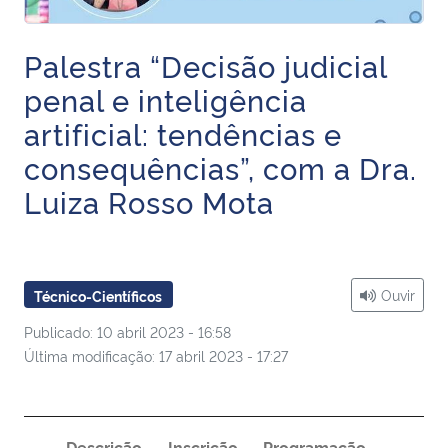
Ministério da Cidadania
Palestra “Decisão judicial
Ministério da Saúde
penal e inteligência
artificial: tendências e
Ministério de Minas e Energia
consequências”, com a Dra.
Ministério da Ciência, Tecnologia, Inovações e Comunicações
Luiza Rosso Mota
Ministério do Meio Ambiente
Ministério do Turismo
Ouvir
Técnico-Científicos
Publicado: 10 abril 2023 - 16:58
Ministério do Desenvolvimento Regional
Última modificação: 17 abril 2023 - 17:27
Controladoria-Geral da União
Ministério da Mulher, da Família e dos Direitos Humanos
Descrição
Inscrição
Programação