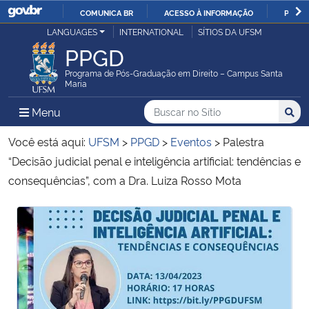
COMUNICA BR
ACESSO À INFORMAÇÃO
PARTI
Casa Civil
LANGUAGES
INTERNATIONAL
SÍTIOS DA UFSM
IR
PPGD
PARA
Ministério da Justiça e Segurança Pública
O
Programa de Pós-Graduação em Direito – Campus Santa
Maria
CONTEÚDO
Ministério da Defesa
Buscar no no Sítio
Busca
Busca:
Menu Principal do Sítio
Menu
Busc
Ministério das Relações Exteriores
Você está aqui:
UFSM
>
PPGD
>
Eventos
>
Palestra
“Decisão judicial penal e inteligência artificial: tendências e
Ministério da Economia
consequências”, com a Dra. Luiza Rosso Mota
Ministério da Infraestrutura
Início do conteúdo
Início do conteúdo
Ministério da Agricultura, Pecuária e Abastecimento
Ministério da Educação