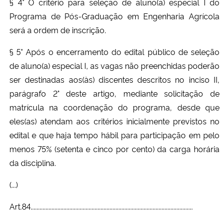
§ 4° O critério para seleção de aluno(a) especial I do
Programa de Pós-Graduação em Engenharia Agrícola
será a ordem de inscrição.
§ 5° Após o encerramento do edital público de seleção
de aluno(a) especial I, as vagas não preenchidas poderão
ser destinadas aos(às) discentes descritos no inciso II,
parágrafo 2° deste artigo, mediante solicitação de
matrícula na coordenação do programa, desde que
eles(as) atendam aos critérios inicialmente previstos no
edital e que haja tempo hábil para participação em pelo
menos 75% (setenta e cinco por cento) da carga horária
da disciplina.
(...)
Art.84.............................................................................................................