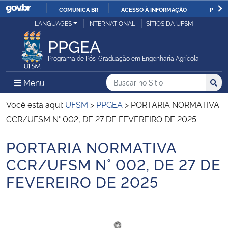
COMUNICA BR
ACESSO À INFORMAÇÃO
PARTI
Casa Civil
LANGUAGES
INTERNATIONAL
SÍTIOS DA UFSM
IR
PARA
PPGEA
Ministério da Justiça e Segurança Pública
O
Programa de Pós-Graduação em Engenharia Agrícola
CONTEÚDO
Ministério da Defesa
Buscar no no Sítio
Busca
Busca:
Menu Principal do Sítio
Menu
Busc
Ministério das Relações Exteriores
Você está aqui:
UFSM
>
PPGEA
>
PORTARIA NORMATIVA
CCR/UFSM N° 002, DE 27 DE FEVEREIRO DE 2025
Ministério da Economia
PORTARIA NORMATIVA
Início do conteúdo
Ministério da Infraestrutura
CCR/UFSM N° 002, DE 27 DE
FEVEREIRO DE 2025
Ministério da Agricultura, Pecuária e Abastecimento
Ministério da Educação