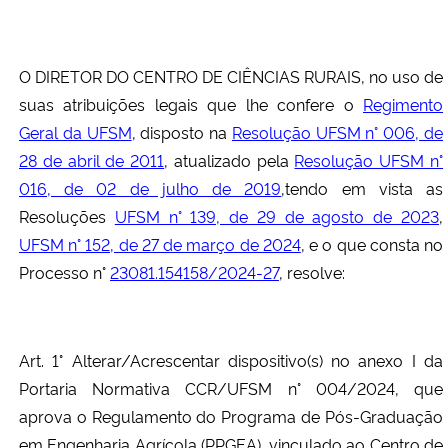
O DIRETOR DO CENTRO DE CIÊNCIAS RURAIS, no uso de
suas atribuições legais que lhe confere o
Regimento
Geral da UFSM
, disposto na
Resolução UFSM n° 006, de
28 de abril de 2011
, atualizado pela
Resolução UFSM n°
016, de 02 de julho de 2019
,tendo em vista as
Resoluções
UFSM n° 139, de 29 de agosto de 2023
,
UFSM n° 152, de 27 de março de 2024
, e o que consta no
Processo n°
23081.154158/2024-27
, resolve:
Art. 1° Alterar/Acrescentar dispositivo(s) no anexo I da
Portaria Normativa CCR/UFSM n° 004/2024, que
aprova o Regulamento do Programa de Pós-Graduação
em Engenharia Agrícola (PPGEA), vinculado ao Centro de