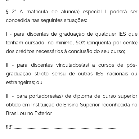
§ 2° A matrícula de aluno(a) especial I poderá ser
concedida nas seguintes situações:
I - para discentes de graduação de qualquer IES que
tenham cursado, no mínimo, 50% (cinquenta por cento)
dos créditos necessários à conclusão do seu curso;
II - para discentes vinculados(as) a cursos de pós-
graduação stricto sensu de outras IES nacionais ou
estrangeiras; ou
III - para portadores(as) de diploma de curso superior
obtido em Instituição de Ensino Superior reconhecida no
Brasil ou no Exterior.
§3°....................................................................................................................