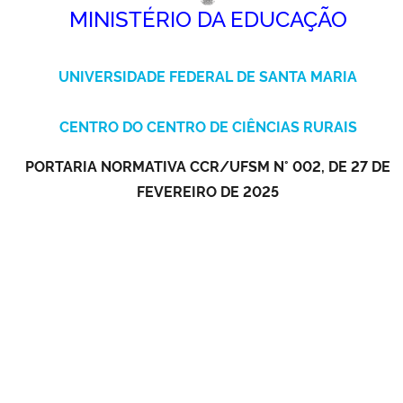
MINISTÉRIO DA EDUCAÇÃO
Ministério da Cidadania
Ministério da Saúde
UNIVERSIDADE FEDERAL DE SANTA MARIA
Ministério de Minas e Energia
CENTRO DO CENTRO DE CIÊNCIAS RURAIS
Ministério da Ciência, Tecnologia, Inovações e Comunicações
PORTARIA NORMATIVA CCR/UFSM N° 002, DE 27 DE
FEVEREIRO DE 2025
Ministério do Meio Ambiente
Ministério do Turismo
Ministério do Desenvolvimento Regional
Controladoria-Geral da União
Ministério da Mulher, da Família e dos Direitos Humanos