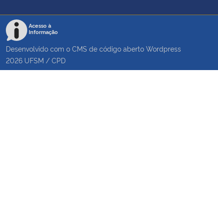
Acesso à
Informação
Desenvolvido com o CMS de código aberto
Wordpress
2026
UFSM
/
CPD