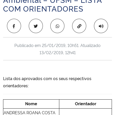
Ministério da Cidadania
COM ORIENTADORES
Ministério da Saúde
Copiar para área 
Ministério de Minas e Energia
Publicado em
25/01/2019, 10h51
. Atualizado
Ministério da Ciência, Tecnologia, Inovações e Comunicações
13/02/2019, 12h41
Ministério do Meio Ambiente
Ministério do Turismo
Lista dos aprovados com os seus respectivos
orientadores:
Ministério do Desenvolvimento Regional
Controladoria-Geral da União
Nome
Orientador
ANDRESSA ROANA COSTA
Ministério da Mulher, da Família e dos Direitos Humanos