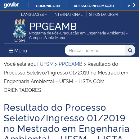
COMUNICA BR
ACESSO À INFORMAÇÃO
PARTI
Casa Civil
LANGUAGES
INTERNATIONAL
SÍTIOS DA UFSM
IR
PPGEAMB
PARA
Ministério da Justiça e Segurança Pública
O
Programa de Pós-Graduação em Engenharia Ambiental –
Campus Santa Maria
CONTEÚDO
Ministério da Defesa
Buscar no no Sítio
Busca
Busca:
Menu Principal do Sítio
Menu
Busc
Ministério das Relações Exteriores
Você está aqui:
UFSM
>
PPGEAMB
>
Resultado do
Processo Seletivo/Ingresso 01/2019 no Mestrado em
Ministério da Economia
Engenharia Ambiental – UFSM – LISTA COM
ORIENTADORES
Ministério da Infraestrutura
Resultado do Processo
Início do conteúdo
Ministério da Agricultura, Pecuária e Abastecimento
Seletivo/Ingresso 01/2019
no Mestrado em Engenharia
Ministério da Educação
Ambiental – UFSM – LISTA