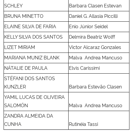
SCHLEY
Barbara Clasen Estevan
Secretaria-Geral
BRUNA MINETTO
Daniel G. Allasia Piccilli
ELAINE SILVA DE FARIA
Enio Júnior Seidel
Secretaria de Governo
KELLY SILVA DOS SANTOS
Delmira Beatriz Wolff
Gabinete de Segurança Institucional
LIZET MIRIAM
Victor Alcaraz Gonzales
MARIANA MUNIZ BLANK
Malva Andrea Mancuso
Advocacia-Geral da União
NÁTALIE DE PAULA
Elvis Carissimi
Banco Central do Brasil
STÉFANI DOS SANTOS
KUNZLER
Barbara Estevão Clasen
Planalto
YAMIL LUCAS DE OLIVEIRA
SALOMÓN
Malva Andrea Mancuso
ZANDRA ALMEIDA DA
CUNHA
Rutinéia Tassi