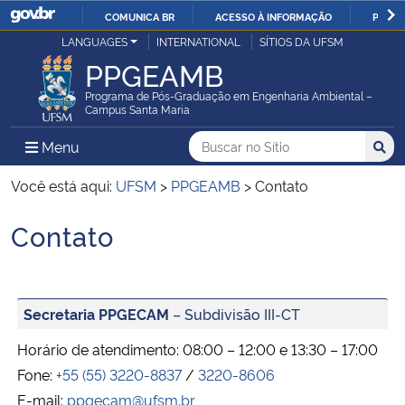
COMUNICA BR
ACESSO À INFORMAÇÃO
PARTI
Casa Civil
LANGUAGES
INTERNATIONAL
SÍTIOS DA UFSM
IR
PPGEAMB
PARA
Ministério da Justiça e Segurança Pública
O
Programa de Pós-Graduação em Engenharia Ambiental –
Campus Santa Maria
CONTEÚDO
Ministério da Defesa
Buscar no no Sítio
Busca
Busca:
Menu Principal do Sítio
Menu
Busc
Ministério das Relações Exteriores
Você está aqui:
UFSM
>
PPGEAMB
>
Contato
Contato
Ministério da Economia
Início do conteúdo
Ministério da Infraestrutura
Secretaria PPGECAM
– Subdivisão III-CT
Ministério da Agricultura, Pecuária e Abastecimento
Horário de atendimento: 08:00 – 12:00 e 13:30 – 17:00
Fone:
+55 (55) 3220-8837
/
3220-8606
Ministério da Educação
E-mail:
ppgecam@ufsm.br