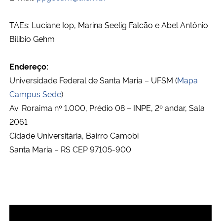
Ministério da Cidadania
TAEs: Luciane Iop, Marina Seelig Falcão e Abel Antônio
Ministério da Saúde
Bilibio Gehm
Ministério de Minas e Energia
Endereço:
Universidade Federal de Santa Maria – UFSM (
Mapa
Ministério da Ciência, Tecnologia, Inovações e Comunicações
Campus Sede
)
Av. Roraima nº 1.000, Prédio 08 – INPE, 2º andar, Sala
Ministério do Meio Ambiente
2061
Cidade Universitária, Bairro Camobi
Ministério do Turismo
Santa Maria – RS CEP 97105-900
Ministério do Desenvolvimento Regional
Controladoria-Geral da União
Ministério da Mulher, da Família e dos Direitos Humanos