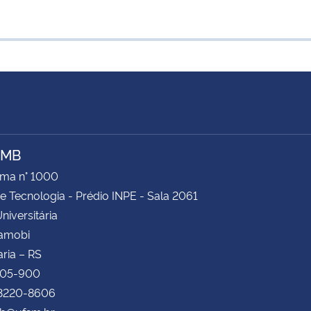
AMB
ima n° 1000
e Tecnologia - Prédio INPE - Sala 2061
niversitária
Camobi
ria – RS
105-900
 3220-8606