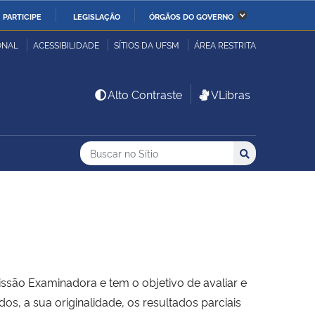
PARTICIPE
LEGISLAÇÃO
ÓRGÃOS DO GOVERNO
stério da Economia
Ministério da Infraestrutura
ONAL
ACESSIBILIDADE
SÍTIOS DA UFSM
ÁREA RESTRITA
stério de Minas e Energia
Ministério da Ciência,
Alto Contraste
VLibras
Tecnologia, Inovações e
Comunicações
Buscar no no Sítio
Busca
Busca:
Buscar
stério da Mulher, da
Secretaria-Geral
lia e dos Direitos
anos
alto
ssão Examinadora e tem o objetivo de avaliar e
, a sua originalidade, os resultados parciais