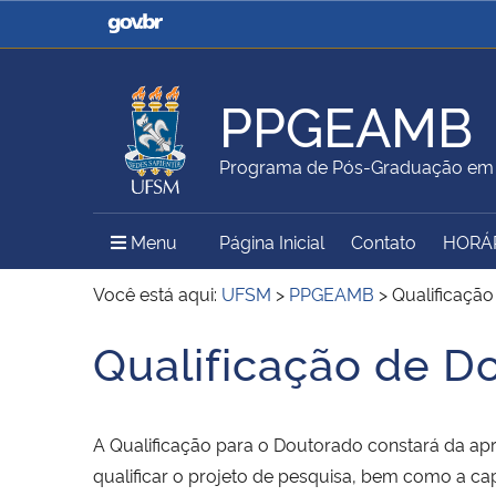
Casa Civil
Ministério da Justiça e
Segurança Pública
PPGEAMB
Ministério da Agricultura,
Ministério da Educação
Programa de Pós-Graduação em 
Pecuária e Abastecimento
Menu Principal do Sítio
Menu
Página Inicial
Contato
HORÁ
Ministério do Meio Ambiente
Ministério do Turismo
Você está aqui:
UFSM
>
PPGEAMB
>
Qualificaçã
Qualificação de D
Início do conteúdo
Secretaria de Governo
Gabinete de Segurança
Institucional
A Qualificação para o Doutorado constará da ap
qualificar o projeto de pesquisa, bem como a ca