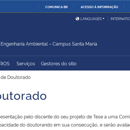
COMUNICA BR
ACESSO À INFORMAÇÃO
Ministério da Defesa
Ministério das Relações
Mini
IR
LANGUAGES
INTERNATI
Exteriores
PARA
O
Ministério da Cidadania
Ministério da Saúde
Mini
CONTEÚDO
Engenharia Ambiental – Campus Santa Maria
RIOS
Serviços
Gestores do sítio
Ministério do
Controladoria-Geral da
Mini
Desenvolvimento Regional
União
Famí
o de Doutorado
Hum
outorado
Advocacia-Geral da União
Banco Central do Brasil
Plan
resentação pelo discente do seu projeto de Tese a uma Comi
pacidade do doutorando em sua consecução, e serão avaliados