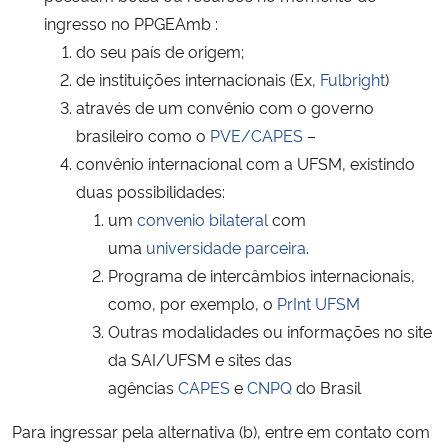
ingresso no PPGEAmb :
Secretaria-Geral
do seu país de origem;
de instituições internacionais (Ex,
Fulbright
)
Secretaria de Governo
através de um convênio com o governo
brasileiro como o
PVE/CAPES
–
Gabinete de Segurança Institucional
convênio internacional com a UFSM, existindo
duas possibilidades:
Advocacia-Geral da União
um
convenio bilateral
com
uma
universidade parceira
.
Banco Central do Brasil
Programa de intercâmbios internacionais,
como, por exemplo, o
PrInt UFSM
Planalto
Outras modalidades ou informações no site
da SAI/UFSM e sites das
agências
CAPES
e
CNPQ
do Brasil
Para ingressar pela alternativa (b), entre em contato com