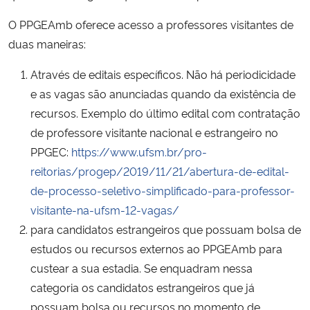
Ministério da Cidadania
O PPGEAmb oferece acesso a professores visitantes de
duas maneiras:
Ministério da Saúde
Através de editais específicos. Não há periodicidade
Ministério de Minas e Energia
e as vagas são anunciadas quando da existência de
recursos. Exemplo do último edital com contratação
Ministério da Ciência, Tecnologia, Inovações e Comunicações
de professore visitante nacional e estrangeiro no
PPGEC:
https://www.ufsm.br/pro-
Ministério do Meio Ambiente
reitorias/progep/2019/11/21/abertura-de-edital-
de-processo-seletivo-simplificado-para-professor-
Ministério do Turismo
visitante-na-ufsm-12-vagas/
para candidatos estrangeiros que possuam bolsa de
Ministério do Desenvolvimento Regional
estudos ou recursos externos ao PPGEAmb para
custear a sua estadia. Se enquadram nessa
Controladoria-Geral da União
categoria os candidatos estrangeiros que já
possuam bolsa ou recursos no momento de
Ministério da Mulher, da Família e dos Direitos Humanos