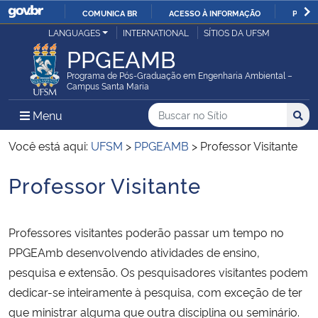
COMUNICA BR
ACESSO À INFORMAÇÃO
PARTI
Casa Civil
LANGUAGES
INTERNATIONAL
SÍTIOS DA UFSM
IR
PPGEAMB
PARA
Ministério da Justiça e Segurança Pública
O
Programa de Pós-Graduação em Engenharia Ambiental –
Campus Santa Maria
CONTEÚDO
Ministério da Defesa
Buscar no no Sítio
Busca
Busca:
Menu Principal do Sítio
Menu
Busc
Ministério das Relações Exteriores
Você está aqui:
UFSM
>
PPGEAMB
>
Professor Visitante
Professor Visitante
Ministério da Economia
Início do conteúdo
Ministério da Infraestrutura
Professores visitantes poderão passar um tempo no
PPGEAmb desenvolvendo atividades de ensino,
Ministério da Agricultura, Pecuária e Abastecimento
pesquisa e extensão. Os pesquisadores visitantes podem
dedicar-se inteiramente à pesquisa, com exceção de ter
Ministério da Educação
que ministrar alguma que outra disciplina ou seminário.