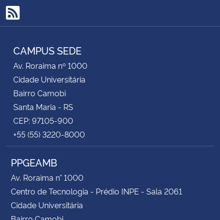
RSS
Secretaria-Geral
CAMPUS SEDE
Secretaria de Governo
Av. Roraima nº 1000
Gabinete de Segurança Institucional
Cidade Universitária
Bairro Camobi
Advocacia-Geral da União
Santa Maria - RS
CEP: 97105-900
Banco Central do Brasil
+55 (55) 3220-8000
Planalto
PPGEAMB
Av. Roraima n° 1000
Centro de Tecnologia - Prédio INPE - Sala 2061
Cidade Universitária
Bairro Camobi