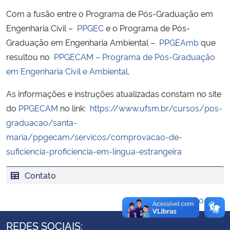
Ministério da Cidadania
Com a fusão entre o Programa de Pós-Graduação em
Engenharia Civil –
PPGEC
e o Programa de Pós-
Ministério da Saúde
Graduação em Engenharia Ambiental –
PPGEAmb
que
resultou no
PPGECAM – Programa de Pós-Graduação
Ministério de Minas e Energia
em Engenharia Civil e Ambiental,
Ministério da Ciência, Tecnologia, Inovações e Comunicações
As informações e instruções atualizadas constam no site
do
PPGECAM
no link:
https://www.ufsm.br/cursos/pos-
Ministério do Meio Ambiente
graduacao/santa-
maria/ppgecam/servicos/comprovacao-de-
Ministério do Turismo
suficiencia-proficiencia-em-lingua-estrangeira
Ministério do Desenvolvimento Regional
Contato
Voltar ao topo
Controladoria-Geral da União
REDES SOCIAIS:
Ministério da Mulher, da Família e dos Direitos Humanos