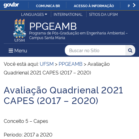
COMUNICA BR
ACESSO À INFORMAÇÃO
PARTI
Casa Civil
LANGUAGES
INTERNATIONAL
SÍTIOS DA UFSM
IR
PPGEAMB
PARA
Ministério da Justiça e Segurança Pública
O
Programa de Pós-Graduação em Engenharia Ambiental –
Campus Santa Maria
CONTEÚDO
Ministério da Defesa
Buscar no no Sítio
Busca
Busca:
Menu Principal do Sítio
Menu
Busc
Ministério das Relações Exteriores
Você está aqui:
UFSM
>
PPGEAMB
>
Avaliação
Quadrienal 2021 CAPES (2017 – 2020)
Ministério da Economia
Avaliação Quadrienal 2021
Início do conteúdo
Ministério da Infraestrutura
CAPES (2017 – 2020)
Ministério da Agricultura, Pecuária e Abastecimento
Conceito 5 – Capes
Ministério da Educação
Período: 2017 a 2020