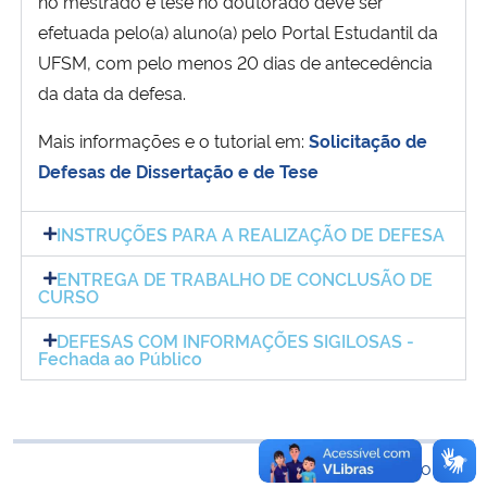
no mestrado e tese no doutorado deve ser
Ministério da Cidadania
efetuada pelo(a) aluno(a) pelo Portal Estudantil da
UFSM, com pelo menos 20 dias de antecedência
Ministério da Saúde
da data da defesa.
Ministério de Minas e Energia
Mais informações e o tutorial em:
Solicitação de
Defesas de Dissertação e de Tese
Ministério da Ciência, Tecnologia, Inovações e Comunicações
INSTRUÇÕES PARA A REALIZAÇÃO DE DEFESA
Ministério do Meio Ambiente
ENTREGA DE TRABALHO DE CONCLUSÃO DE
CURSO
Ministério do Turismo
DEFESAS COM INFORMAÇÕES SIGILOSAS -
Fechada ao Público
Ministério do Desenvolvimento Regional
Controladoria-Geral da União
Voltar ao topo
Ministério da Mulher, da Família e dos Direitos Humanos