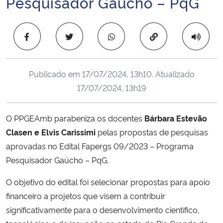
Pesquisador Gaúcho – PqG
Ministério da Cidadania
Copiar para área 
Ministério da Saúde
Ministério de Minas e Energia
Publicado em
17/07/2024, 13h10
. Atualizado
17/07/2024, 13h19
Ministério da Ciência, Tecnologia, Inovações e Comunicações
Ministério do Meio Ambiente
O PPGEAmb parabeniza os docentes
Bárbara Estevão
Clasen e Elvis Carissimi
pelas propostas de pesquisas
Ministério do Turismo
aprovadas no Edital Fapergs 09/2023 – Programa
Pesquisador Gaúcho – PqG.
Ministério do Desenvolvimento Regional
O objetivo do edital foi selecionar propostas para apoio
Controladoria-Geral da União
financeiro a projetos que visem a contribuir
significativamente para o desenvolvimento científico,
Ministério da Mulher, da Família e dos Direitos Humanos