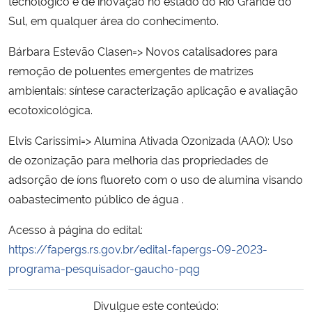
tecnológico e de inovação no estado do Rio Grande do
Sul, em qualquer área do conhecimento.
Secretaria-Geral
Bárbara Estevão Clasen=> Novos catalisadores para
remoção de poluentes emergentes de matrizes
Secretaria de Governo
ambientais: síntese caracterização aplicação e avaliação
Gabinete de Segurança Institucional
ecotoxicológica.
Elvis Carissimi=> Alumina Ativada Ozonizada (AAO): Uso
Advocacia-Geral da União
de ozonização para melhoria das propriedades de
adsorção de íons fluoreto com o uso de alumina visando
Banco Central do Brasil
oabastecimento público de água .
Planalto
Acesso à página do edital:
https://fapergs.rs.gov.br/edital-fapergs-09-2023-
programa-pesquisador-gaucho-pqg
Divulgue este conteúdo: