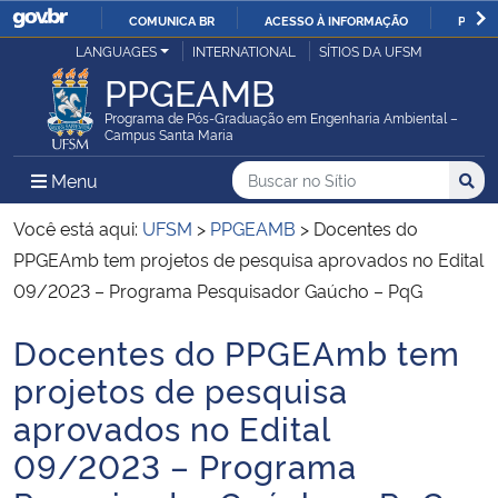
COMUNICA BR
ACESSO À INFORMAÇÃO
PARTI
Casa Civil
LANGUAGES
INTERNATIONAL
SÍTIOS DA UFSM
IR
PPGEAMB
PARA
Ministério da Justiça e Segurança Pública
O
Programa de Pós-Graduação em Engenharia Ambiental –
Campus Santa Maria
CONTEÚDO
Ministério da Defesa
Buscar no no Sítio
Busca
Busca:
Menu Principal do Sítio
Menu
Busc
Ministério das Relações Exteriores
Você está aqui:
UFSM
>
PPGEAMB
>
Docentes do
PPGEAmb tem projetos de pesquisa aprovados no Edital
Ministério da Economia
09/2023 – Programa Pesquisador Gaúcho – PqG
Docentes do PPGEAmb tem
Ministério da Infraestrutura
Início do conteúdo
projetos de pesquisa
Ministério da Agricultura, Pecuária e Abastecimento
aprovados no Edital
09/2023 – Programa
Ministério da Educação