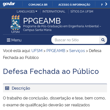
COMUNICA BR
ACESSO À INFORMAÇÃO
PARTI
Casa Civil
LANGUAGES
INTERNATIONAL
SÍTIOS DA UFSM
IR
PPGEAMB
PARA
Ministério da Justiça e Segurança Pública
O
Programa de Pós-Graduação em Engenharia Ambiental –
Campus Santa Maria
CONTEÚDO
Ministério da Defesa
Buscar no no Sítio
Busca
Busca:
Menu Principal do Sítio
Menu
Busc
Ministério das Relações Exteriores
Você está aqui:
UFSM
>
PPGEAMB
>
Serviços
>
Defesa
Fechada ao Público
Ministério da Economia
Defesa Fechada ao Público
Início do conteúdo
Ministério da Infraestrutura
Descrição
Ministério da Agricultura, Pecuária e Abastecimento
O trabalho de conclusão, dissertação e tese, bem como,
Ministério da Educação
o exame de qualificação deverão ser realizados