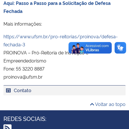
Aqui: Passo a Passo para a Solicitação de Defesa
Fechada
Secretaria-Geral
Mais informações:
Secretaria de Governo
https://www.ufsm.br/pro-reitorias/proinova/defesa-
fechada-3
Gabinete de Segurança Institucional
PROINOVA – Pró-Reitoria de Inovação e
Advocacia-Geral da União
Empreendedorismo
Fone: 55 3220 8887
Banco Central do Brasil
proinova@ufsm.br
Contato
Planalto
Voltar ao topo
REDES SOCIAIS: