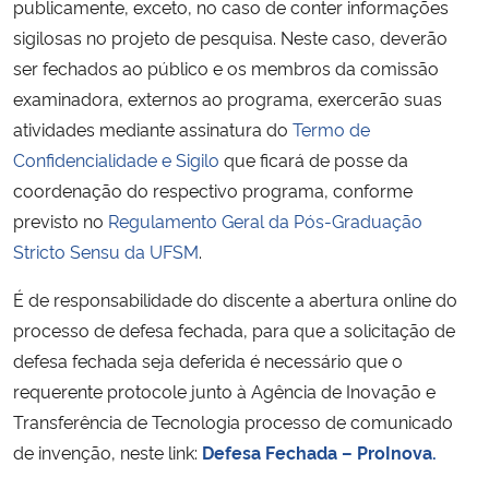
publicamente, exceto, no caso de conter informações
Ministério da Cidadania
sigilosas no projeto de pesquisa. Neste caso, deverão
ser fechados ao público e os membros da comissão
Ministério da Saúde
examinadora, externos ao programa, exercerão suas
atividades mediante assinatura do
Termo de
Ministério de Minas e Energia
Confidencialidade e Sigilo
que ficará de posse da
coordenação do respectivo programa, conforme
Ministério da Ciência, Tecnologia, Inovações e Comunicações
previsto no
Regulamento Geral da Pós-Graduação
Stricto Sensu da UFSM
.
Ministério do Meio Ambiente
É de responsabilidade do discente a abertura online do
Ministério do Turismo
processo de defesa fechada, para que a solicitação de
defesa fechada seja deferida é necessário que o
Ministério do Desenvolvimento Regional
requerente protocole junto à Agência de Inovação e
Transferência de Tecnologia processo de comunicado
Controladoria-Geral da União
de invenção, neste link:
Defesa Fechada – ProInova.
Ministério da Mulher, da Família e dos Direitos Humanos