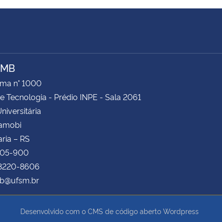
AMB
ima n° 1000
e Tecnologia - Prédio INPE - Sala 2061
niversitária
Camobi
ria – RS
105-900
 3220-8606
b@ufsm.br
Desenvolvido com o CMS de código aberto
Wordpress