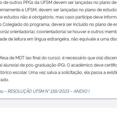
culo de outros PPGs da UFSM devem ser lançadas no plano de
externamente à UFSM, devem ser lançadas no plano de estud
 estudos não é obrigatório, mas caso participe deve informa
lo Colegiado do programa, deverá ser incluído no plano de 
or(a) orientador(a), coorientador(a) se houver e outros me
ilidade de leitura em língua estrangeira, não equivale a uma d
efesa de MDT (ao final do curso), é necessário que o(a) disc
) aluno(a) de pós-graduação (PG). O acadêmico deve certifi
rico escolar. Uma vez salva a solicitação, ela passa a exis
rado.
ensu – RESOLUÇÃO UFSM N° 139/2023 – ANEXO I