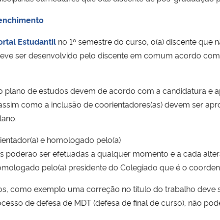
eenchimento
ortal Estudantil
no 1º semestre do curso, o(a) discente que não
 deve ser desenvolvido pelo discente em comum acordo com s
r no plano de estudos devem de acordo com a candidatura e a
a, assim como a inclusão de coorientadores(as) devem ser a
lano.
ientador(a) e homologado pelo(a)
s poderão ser efetuadas a qualquer momento e a cada altera
 homologado pelo(a) presidente do Colegiado que é o coorde
s, como exemplo uma correção no título do trabalho deve se
ocesso de defesa de MDT (defesa de final de curso), não pod