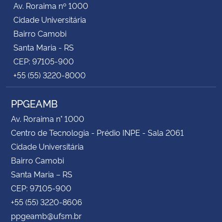
Av. Roraima nº 1000
Cidade Universitária
Secretaria-Geral
Bairro Camobi
Santa Maria - RS
Secretaria de Governo
CEP: 97105-900
+55 (55) 3220-8000
Gabinete de Segurança Institucional
PPGEAMB
Advocacia-Geral da União
Av. Roraima n° 1000
Banco Central do Brasil
Centro de Tecnologia - Prédio INPE - Sala 2061
Cidade Universitária
Planalto
Bairro Camobi
Santa Maria – RS
CEP: 97105-900
+55 (55) 3220-8606
ppgeamb@ufsm.br