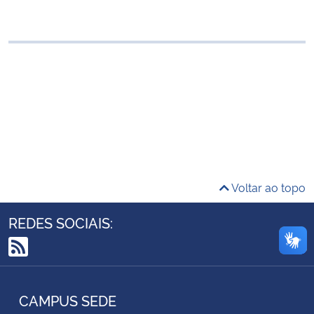
Ministério da Cidadania
Ministério da Saúde
Ministério de Minas e Energia
Ministério da Ciência, Tecnologia, Inovações e Comunicações
Ministério do Meio Ambiente
Voltar ao topo
Ministério do Turismo
REDES SOCIAIS:
Ministério do Desenvolvimento Regional
RSS
Controladoria-Geral da União
CAMPUS SEDE
Ministério da Mulher, da Família e dos Direitos Humanos