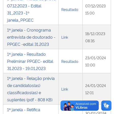
07.12.2023 - Edital
07/12/2023
Resultado
31_2023 -1º
15:00
janela_PPGEC
1ª janela - Cronograma
18/12/2023
entrevista de doutorado -
Link
08:35
PPGEC -edital 31.2023
1ª janela - Resultado
23/01/2024
Preliminar PPGEC- edital
Resultado
10:00
31.2023 - 19.01.2023
1ª janela - Relação prévia
de candidatos(as)
24/01/2024
Link
classificados(as) e
12:01
suplentes (pdf - 808 KB)
1ª janela - Retifica
30/01/2024