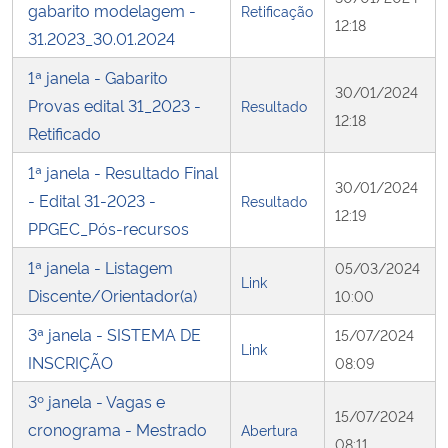
gabarito modelagem -
Retificação
12:18
31.2023_30.01.2024
1ª janela - Gabarito
30/01/2024
Provas edital 31_2023 -
Resultado
12:18
Retificado
1ª janela - Resultado Final
30/01/2024
- Edital 31-2023 -
Resultado
12:19
PPGEC_Pós-recursos
1ª janela - Listagem
05/03/2024
Link
Discente/Orientador(a)
10:00
3ª janela - SISTEMA DE
15/07/2024
Link
INSCRIÇÃO
08:09
3º janela - Vagas e
15/07/2024
cronograma - Mestrado
Abertura
08:11