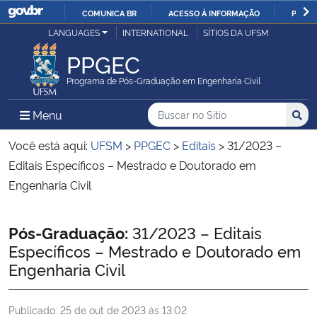
COMUNICA BR
ACESSO À INFORMAÇÃO
PARTI
Casa Civil
LANGUAGES
INTERNATIONAL
SÍTIOS DA UFSM
IR
PARA
PPGEC
Ministério da Justiça e Segurança Pública
O
Programa de Pós-Graduação em Engenharia Civil
CONTEÚDO
Ministério da Defesa
Buscar no no Sítio
Busca
Busca:
Menu Principal do Sítio
Menu
Busc
Ministério das Relações Exteriores
Você está aqui:
UFSM
>
PPGEC
>
Editais
>
31/2023 –
Editais Específicos – Mestrado e Doutorado em
Ministério da Economia
Engenharia Civil
Ministério da Infraestrutura
Início do conteúdo
Pós-Graduação:
31/2023 – Editais
Específicos – Mestrado e Doutorado em
Ministério da Agricultura, Pecuária e Abastecimento
Engenharia Civil
Ministério da Educação
Publicado:
25 de out de 2023 às 13:02