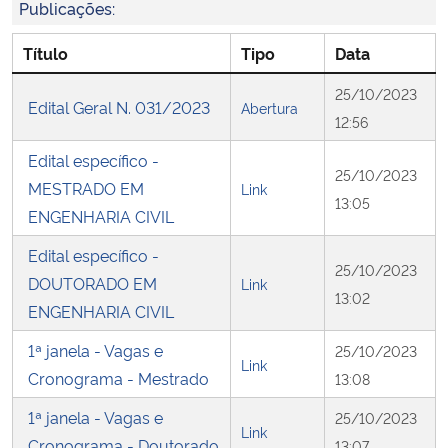
Publicações:
Secretaria-Geral
Título
Tipo
Data
25/10/2023
Secretaria de Governo
Edital Geral N. 031/2023
Abertura
12:56
Gabinete de Segurança Institucional
Edital específico -
25/10/2023
MESTRADO EM
Link
13:05
Advocacia-Geral da União
ENGENHARIA CIVIL
Edital específico -
Banco Central do Brasil
25/10/2023
DOUTORADO EM
Link
13:02
ENGENHARIA CIVIL
Planalto
1ª janela - Vagas e
25/10/2023
Link
Cronograma - Mestrado
13:08
1ª janela - Vagas e
25/10/2023
Link
Cronograma - Doutorado
13:07