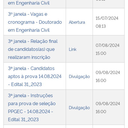
em Engenharia Civil
3º janela - Vagas e
15/07/2024
cronograma - Doutorado
Abertura
08:13
em Engenharia Civil
3ª janela - Relação final
07/08/2024
de candidatos(as) que
Link
15:00
realizaram inscrição
3ª janela - Candidatos
09/08/2024
aptos à prova 14.08.2024
Divulgação
16:00
- Edital 31_2023
3ª janela - Instruções
para prova de seleção
09/08/2024
Divulgação
PPGEC - 14.08.2024 -
16:00
Edital 31_2023