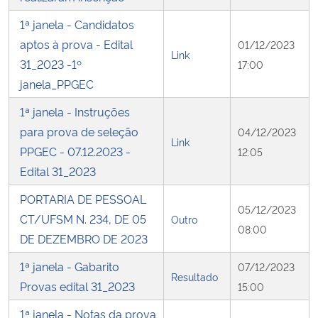
1ª janela - Candidatos
aptos à prova - Edital
01/12/2023
Link
31_2023 -1º
17:00
janela_PPGEC
1ª janela - Instruções
para prova de seleção
04/12/2023
Link
PPGEC - 07.12.2023 -
12:05
Edital 31_2023
PORTARIA DE PESSOAL
05/12/2023
CT/UFSM N. 234, DE 05
Outro
08:00
DE DEZEMBRO DE 2023
1ª janela - Gabarito
07/12/2023
Resultado
Provas edital 31_2023
15:00
1ª janela - Notas da prova