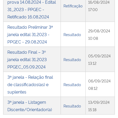
prova 14.08.2024 - Edital
16/08/2024
Retificação
31_2023 - PPGEC -
17:00
Retificado 16.08.2024
Resultado Preliminar 3ª
29/08/2024
janela edital 31.2023 -
Resultado
10:08
PPGEC - 29.08.2024
Resultado Final – 3º
05/09/2024
janela edital 31.2023
Resultado
13:12
PPGEC_05.09.2024
3ª janela - Relação final
06/09/2024
de classificados(as) e
Resultado
08:12
suplentes
3ª janela - Listagem
13/09/2024
Resultado
Discente/Orientador(a)
15:18