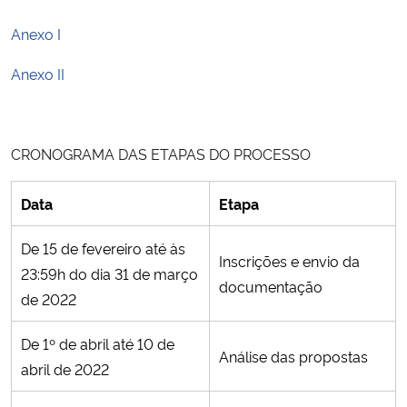
Anexo I
Secretaria-Geral
Anexo II
Secretaria de Governo
Gabinete de Segurança Institucional
CRONOGRAMA DAS ETAPAS DO PROCESSO
Advocacia-Geral da União
Data
Etapa
Banco Central do Brasil
De 15 de fevereiro até às
Inscrições e envio da
23:59h do dia 31 de março
Planalto
documentação
de 2022
De 1º de abril até 10 de
Análise das propostas
abril de 2022