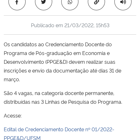
Copiar para área 
Ministério da Cidadania
Ministério da Saúde
Publicado em
21/03/2022, 15h53
Ministério de Minas e Energia
Os candidatos ao Credenciamento Docente do
Programa de Pós-graduação em Economia e
Ministério da Ciência, Tecnologia, Inovações e Comunicações
Desenvolvimento (PPGE&D) devem realizar suas
inscrições e envio da documentação até dias 31 de
Ministério do Meio Ambiente
março.
Ministério do Turismo
São 4 vagas, na categoria docente permanente,
distribuídas nas 3 Linhas de Pesquisa do Programa.
Ministério do Desenvolvimento Regional
Acesse:
Controladoria-Geral da União
Edital de Credenciamento Docente nº 01/2022-
PPGE&D/UFSM
Ministério da Mulher, da Família e dos Direitos Humanos