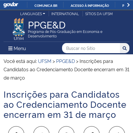
COMUNICA BR
ACESSO À INFORMAÇÃO
PARTI
Casa Civil
LANGUAGES
INTERNATIONAL
SÍTIOS DA UFSM
IR
PPGE&D
PARA
Ministério da Justiça e Segurança Pública
O
Programa de Pós-Graduação em Economia e
Desenvolvimento
CONTEÚDO
Ministério da Defesa
Buscar no no Sítio
Busca
Busca:
Menu Principal do Sítio
Menu
Busc
Ministério das Relações Exteriores
Você está aqui:
UFSM
>
PPGE&D
>
Inscrições para
Candidatos ao Credenciamento Docente encerram em 31
Ministério da Economia
de março
Inscrições para Candidatos
Ministério da Infraestrutura
Início do conteúdo
ao Credenciamento Docente
Ministério da Agricultura, Pecuária e Abastecimento
encerram em 31 de março
Ministério da Educação