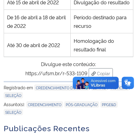
Até 15 de abril de 2022
Divulgação do resultado
De 16 de abril a 18 de abril
Período destinado para
de 2022
recurso
Homologação do
Até 30 de abril de 2022
resultado final
Divulgue este conteúdo:
https://ufsm.br/r-533-1109
Copiar
para área de tran
Registrado em
,
,
,
CREDENCIAMENTO DOCENTE
EDITAIS
NOTÍCIAS
SELEÇÃO
,
,
,
Assunto(s):
CREDENCIAMENTO
PÓS-GRADUAÇÃO
PPGE&D
SELEÇÃO
Publicações Recentes