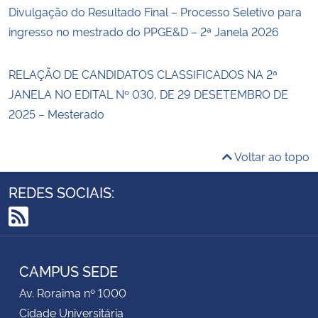
Divulgação do Resultado Final – Processo Seletivo para
ingresso no mestrado do PPGE&D – 2ª Janela 2026
RELAÇÃO DE CANDIDATOS CLASSIFICADOS NA 2ª
JANELA NO EDITAL Nº 030, DE 29 DESETEMBRO DE
2025 – Mesterado
Voltar ao topo
REDES SOCIAIS:
RSS
CAMPUS SEDE
Av. Roraima nº 1000
Cidade Universitária