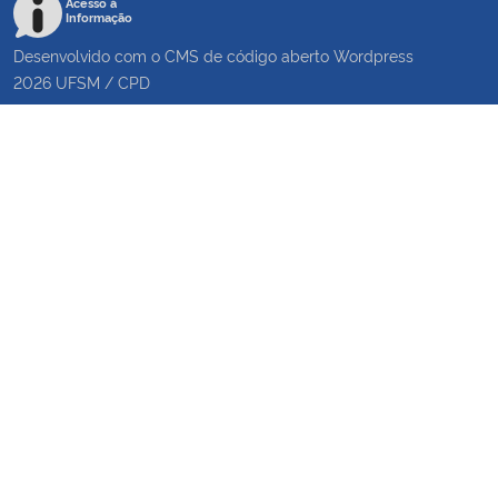
Acesso à
Informação
Desenvolvido com o CMS de código aberto
Wordpress
2026
UFSM
/
CPD