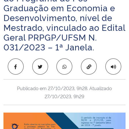
Graduação em Economia e
Ministério da Cidadania
Desenvolvimento, nível de
Ministério da Saúde
Mestrado, vinculado ao Edital
Geral PRPGP/UFSM N.
Ministério de Minas e Energia
031/2023 – 1ª Janela.
Ministério da Ciência, Tecnologia, Inovações e Comunicações
Copiar para área 
Ministério do Meio Ambiente
Ministério do Turismo
Publicado em
27/10/2023, 9h28
. Atualizado
27/10/2023, 9h29
Ministério do Desenvolvimento Regional
Controladoria-Geral da União
Ministério da Mulher, da Família e dos Direitos Humanos