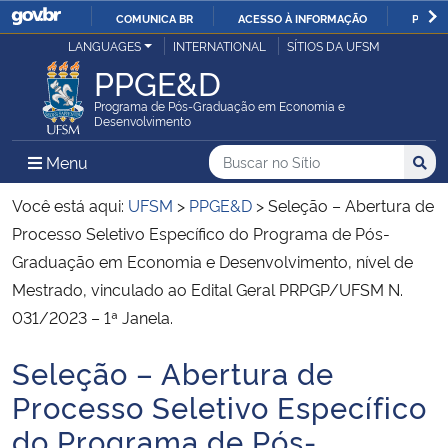
COMUNICA BR
ACESSO À INFORMAÇÃO
PARTI
Casa Civil
LANGUAGES
INTERNATIONAL
SÍTIOS DA UFSM
IR
PPGE&D
PARA
Ministério da Justiça e Segurança Pública
O
Programa de Pós-Graduação em Economia e
Desenvolvimento
CONTEÚDO
Ministério da Defesa
Buscar no no Sítio
Busca
Busca:
Menu Principal do Sítio
Menu
Busc
Ministério das Relações Exteriores
Você está aqui:
UFSM
>
PPGE&D
>
Seleção – Abertura de
Processo Seletivo Específico do Programa de Pós-
Ministério da Economia
Graduação em Economia e Desenvolvimento, nível de
Mestrado, vinculado ao Edital Geral PRPGP/UFSM N.
Ministério da Infraestrutura
031/2023 – 1ª Janela.
Ministério da Agricultura, Pecuária e Abastecimento
Seleção – Abertura de
Início do conteúdo
Processo Seletivo Específico
Ministério da Educação
do Programa de Pós-