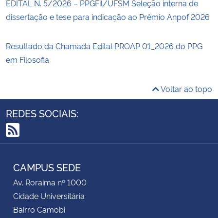
EDITAL N. 5/2026 – PPGFil/UFSM Seleção interna de
dissertação e tese para indicação ao Prêmio Anpof 2026
Resultado da Chamada Edital PROAP 01_2026 do PPG
em Filosofia
Voltar ao topo
REDES SOCIAIS:
RSS
CAMPUS SEDE
Av. Roraima nº 1000
Cidade Universitária
Bairro Camobi