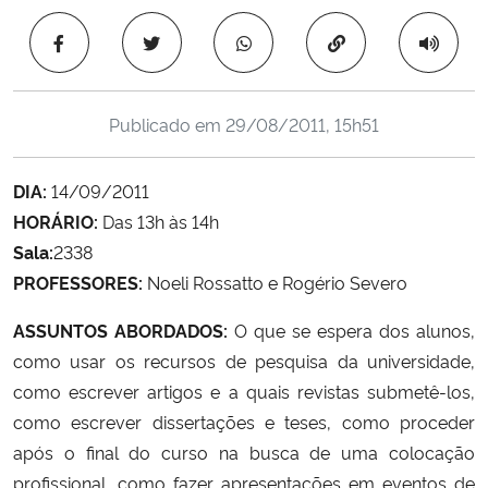
Ministério da Cidadania
Copiar para área 
Ministério da Saúde
Publicado em
29/08/2011, 15h51
Ministério de Minas e Energia
DIA:
14/09/2011
Ministério da Ciência, Tecnologia, Inovações e Comunicações
HORÁRIO:
Das 13h às 14h
Sala:
2338
Ministério do Meio Ambiente
PROFESSORES:
Noeli Rossatto e Rogério Severo
Ministério do Turismo
ASSUNTOS ABORDADOS:
O que se espera dos alunos,
como usar os recursos de pesquisa da universidade,
Ministério do Desenvolvimento Regional
como escrever artigos e a quais revistas submetê-los,
como escrever dissertações e teses, como proceder
Controladoria-Geral da União
após o final do curso na busca de uma colocação
profissional, como fazer apresentações em eventos de
Ministério da Mulher, da Família e dos Direitos Humanos