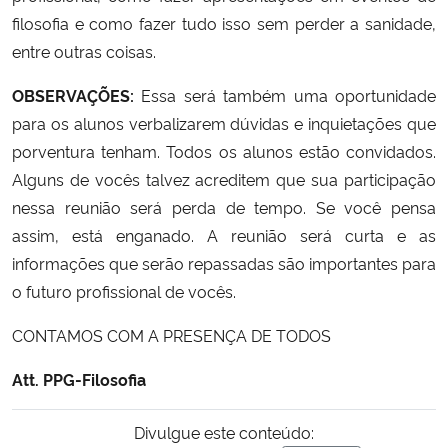
filosofia e como fazer tudo isso sem perder a sanidade,
Secretaria-Geral
entre outras coisas.
OBSERVAÇÕES:
Essa será também uma oportunidade
Secretaria de Governo
para os alunos verbalizarem dúvidas e inquietações que
porventura tenham. Todos os alunos estão convidados.
Gabinete de Segurança Institucional
Alguns de vocês talvez acreditem que sua participação
nessa reunião será perda de tempo. Se você pensa
Advocacia-Geral da União
assim, está enganado. A reunião será curta e as
Banco Central do Brasil
informações que serão repassadas são importantes para
o futuro profissional de vocês.
Planalto
CONTAMOS COM A PRESENÇA DE TODOS
Att. PPG-Filosofia
Divulgue este conteúdo: