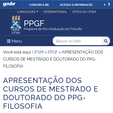
COMUNICA BR
ACESSO À INFORMAÇÃO
PARTI
Casa Civil
LANGUAGES
INTERNATIONAL
SÍTIOS DA UFSM
IR
PARA
PPGF
Ministério da Justiça e Segurança Pública
O
Programa de Pós-Graduação em Filosofia
CONTEÚDO
Ministério da Defesa
Buscar no no Sítio
Busca
Busca:
Menu Principal do Sítio
Menu
Busc
Ministério das Relações Exteriores
Você está aqui:
UFSM
>
PPGF
>
APRESENTAÇÃO DOS
CURSOS DE MESTRADO E DOUTORADO DO PPG-
Ministério da Economia
FILOSOFIA
APRESENTAÇÃO DOS
Ministério da Infraestrutura
Início do conteúdo
CURSOS DE MESTRADO E
Ministério da Agricultura, Pecuária e Abastecimento
DOUTORADO DO PPG-
FILOSOFIA
Ministério da Educação