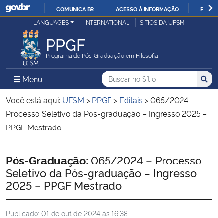
COMUNICA BR
ACESSO À INFORMAÇÃO
PARTI
Casa Civil
LANGUAGES
INTERNATIONAL
SÍTIOS DA UFSM
IR
PARA
PPGF
Ministério da Justiça e Segurança Pública
O
Programa de Pós-Graduação em Filosofia
CONTEÚDO
Ministério da Defesa
Buscar no no Sítio
Busca
Busca:
Menu Principal do Sítio
Menu
Busc
Ministério das Relações Exteriores
Você está aqui:
UFSM
>
PPGF
>
Editais
>
065/2024 –
Processo Seletivo da Pós-graduação – Ingresso 2025 –
Ministério da Economia
PPGF Mestrado
Ministério da Infraestrutura
Início do conteúdo
Pós-Graduação:
065/2024 – Processo
Seletivo da Pós-graduação – Ingresso
Ministério da Agricultura, Pecuária e Abastecimento
2025 – PPGF Mestrado
Ministério da Educação
Publicado:
01 de out de 2024 às 16:38