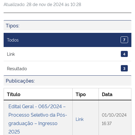
Atualizado:
28 de nov de 2024 às 10:28
Ministério da Cidadania
Ministério da Saúde
Tipos:
Ministério de Minas e Energia
Todos
7
Ministério da Ciência, Tecnologia, Inovações e Comunicações
Link
4
Resultado
3
Ministério do Meio Ambiente
Publicações:
Ministério do Turismo
Título
Tipo
Data
Ministério do Desenvolvimento Regional
Edital Geral - 065/2024 –
Processo Seletivo da Pós-
01/10/2024
Controladoria-Geral da União
Link
graduação – Ingresso
16:37
2025
Ministério da Mulher, da Família e dos Direitos Humanos