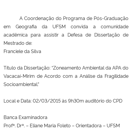
Ministério da Cidadania
A Coordenação do Programa de Pós-Graduação
Ministério da Saúde
em Geografia da UFSM convida a comunidade
acadêmica para assistir a Defesa de Dissertação de
Ministério de Minas e Energia
Mestrado de:
Franciele da Silva
Ministério da Ciência, Tecnologia, Inovações e Comunicações
Título da Dissertação: “Zoneamento Ambiental da APA do
Ministério do Meio Ambiente
Vacacaí-Mirim de Acordo com a Análise da Fragilidade
Ministério do Turismo
Socioambiental.”
Ministério do Desenvolvimento Regional
Local e Data: 02/03/2015 às 9h30m auditório do CPD
Controladoria-Geral da União
Banca Examinadora
Profª. Drª. – Eliane Maria Foleto – Orientadora – UFSM
Ministério da Mulher, da Família e dos Direitos Humanos